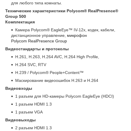
для любого типа комнаты.
Технические характеристики
Polycom® RealPresence®
Group 500
Комплектация
Камера Polycom® EagleEye™ IV-12x, кодек, кабели,
дистанционное управление,
микрофон
Polycom RealPresence Group
Видеостандарты и протоколы
H.261, H.263, H.264 AVC, H.264 High Profile,
H.264 SVC, RTV
H.239 / Polycom® People+Content™
Маскирование видеоошибок H.263 и H.264
Видеовходы
1 разъем для HD-камеры Polycom EagleEye (HDCI)
1 разъем HDMI 1.3
1 разъем VGA
Видеовыходы
2 разъем HDMI 1.3