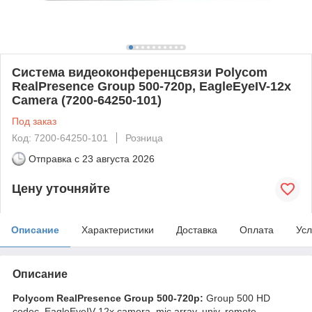
Система видеоконференцсвязи Polycom
RealPresence Group 500-720p, EagleEyeIV-12x
Сamera (7200-64250-101)
Под заказ
Код: 7200-64250-101
Розница
Отправка с
23 августа 2026
Цену уточняйте
Описание
Характеристики
Доставка
Оплата
Усл
Описание
Polycom RealPresence Group 500-720p:
Group 500 HD
codec, EagleEyeIV-12x camera, mic array, univ. remote,