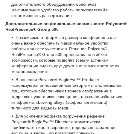
дополнительного оборудования обеспечат
максимальное удобство работы пользователей и
экономичность развертывания.
Дополнительные опциональные возможности
Polycom®
RealPresence® Group 500
Независимо от формы и размера конференц-зала
очень важно обеспечить максимальное удобство
работы для всех участников. Решение Polycom®
RealPresence® Group 500 предоставляет гибкие
возможности, которые позволят всем участникам
конференции видеть друг друга вне зависимости от их
местонахождения.
В решении Polycom® EagleEye™ Producer
используются инновационные алгоритмы отслеживания
лиц, которые обеспечивают точное отображение в
кадре всех участников совещания, позволяя избавиться
от эффекта «bowling alley» (эффект кегельбана),
типичного для видеовызовов.
Для усиления эффекта погружения решение
Polycom® EagleEye™ Director автоматически
приближает лицо говорящего, передавая выражение
его лица и жесты, что позволяет повысить