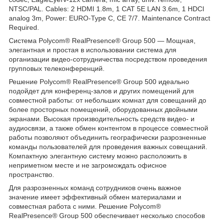
NTSC/PAL. Cables: 2 HDMI 1.8m, 1 CAT 5E LAN 3.6m, 1 HDCI
analog 3m, Power: EURO-Type C, CE 7/7. Maintenance Contract
Required.
Система Polycom® RealPresence® Group 500 ― Мощная,
элегантная и простая в использовании система для
организации видео-сотрудничества посредством проведения
групповых телеконференций.
Решение Polycom® RealPresence® Group 500 идеально
подойдет для конференц-залов и других помещений для
совместной работы: от небольших комнат для совещаний до
более просторных помещений, оборудованных двойными
экранами. Высокая производительность средств видео- и
аудиосвязи, а также обмен контентом в процессе совместной
работы позволяют объединить географически разрозненные
команды пользователей для проведения важных совещаний.
Компактную элегантную систему можно расположить в
неприметном месте и не загромождать офисное
пространство.
Для разрозненных команд сотрудников очень важное
значение имеет эффективный обмен материалами и
совместная работа с ними. Решение Polycom®
RealPresence® Group 500 обеспечивает несколько способов