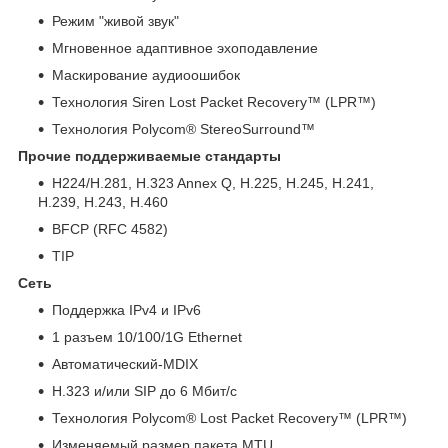
Режим "живой звук"
Мгновенное адаптивное эхоподавление
Маскирование аудиоошибок
Технология Siren Lost Packet Recovery™ (LPR™)
Технология Polycom® StereoSurround™
Прочие поддерживаемые стандарты
H224/H.281, H.323 Annex Q, H.225, H.245, H.241,
H.239, H.243, H.460
BFCP (RFC 4582)
TIP
Сеть
Поддержка IPv4 и IPv6
1 разъем 10/100/1G Ethernet
Автоматический-MDIX
H.323 и/или SIP до 6 Мбит/с
Технология Polycom® Lost Packet Recovery™ (LPR™)
Изменяемый размер пакета MTU