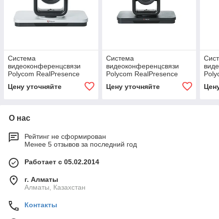
Система
Система
Сис
видеоконференцсвязи
видеоконференцсвязи
вид
Polycom RealPresence
Polycom RealPresence
Poly
Group 500-720p,
Group 310-720p,
Grou
Цену уточняйте
Цену уточняйте
Цен
EagleEyeIV-12x Сamera
EagleEyeIV-4x Camera
Eagl
(7200-64250-114)
(7200-65340-101)
(720
О нас
Рейтинг не сформирован
Менее 5 отзывов за последний год
Работает с 05.02.2014
г. Алматы
Алматы, Казахстан
Контакты