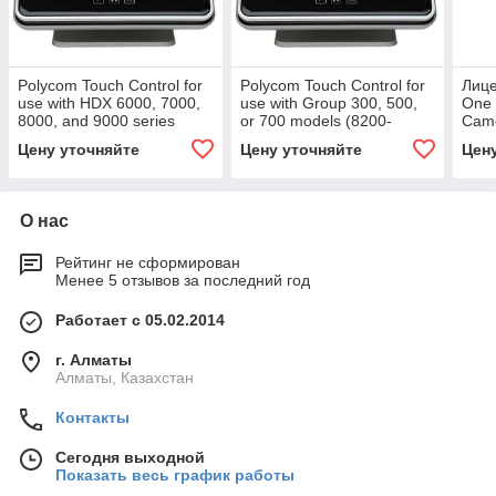
Polycom Touch Control for
Polycom Touch Control for
Лице
use with HDX 6000, 7000,
use with Group 300, 500,
One 
8000, and 9000 series
or 700 models (8200-
Came
(8200-30070-006)
30070-002)
6089
Цену уточняйте
Цену уточняйте
Цен
О нас
Рейтинг не сформирован
Менее 5 отзывов за последний год
Работает с 05.02.2014
г. Алматы
Алматы, Казахстан
Контакты
Сегодня выходной
Показать весь график работы