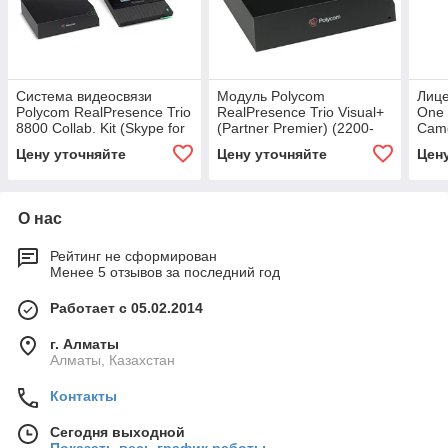
Система видеосвязи
Модуль Polycom
Лице
Polycom RealPresence Trio
RealPresence Trio Visual+
One 
8800 Collab. Kit (Skype for
(Partner Premier) (2200-
Came
Business edition, Partner
13339-001)
6089
Цену уточняйте
Цену уточняйте
Цен
Premier)
О нас
Рейтинг не сформирован
Менее 5 отзывов за последний год
Работает с 05.02.2014
г. Алматы
Алматы, Казахстан
Контакты
Сегодня выходной