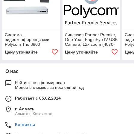
Система
Лицензия Partner Premier,
Сис
видеоконференцсвязи
One Year, EagleEye IV USB
вид
Polycom Trio 8800
Camera, 12x zoom (4870-
Poly
VisualPro Collaboration Kit
60896-160)
Visu
Цену уточняйте
Цену уточняйте
Цен
with EEIV 12x, SfB (6230-
with
82310-101)
8546
О нас
Рейтинг не сформирован
Менее 5 отзывов за последний год
Работает с 05.02.2014
г. Алматы
Алматы, Казахстан
Контакты