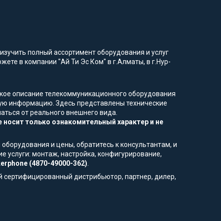
изучить полный ассортимент оборудования и услуг
ете в компании "Ай Ти Эс Ком" в г.Алматы, в г.Нур-
еское описание телекоммуникационного оборудования
мую информацию. Здесь представлены технические
чаться от реального внешнего вида.
 носит только ознакомительный характер и не
 оборудования и цены, обратитесь к консультантам, и
е услуги: монтаж, настройка, конфигурирование,
kerphone (4870-49000-362)
.
й сертифицированный дистрибьютор, партнер, дилер,