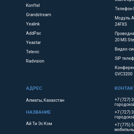
Konftel
Телефон 
Grandstream
Модуль 
Yealink
24FXS
AddPac
Проводна
20 MS St
Yeastar
Видео-си
Televic
SIP телеф
Radvision
Конферен
GVC3200
+7 (727) 
Алматы, Казахстан
городско
+7 (727) 
городско
Ай Ти Эс Ком
+7 (775) 
мобильны