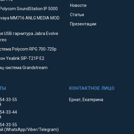
Новости
Polycom SoundStation IP 5000
Статьи
Avaya MM716 ANLG MEDIA MOD
Презентации
я USB гарнитура Jabra Evolve
ereo
стема Polycom RPG 700-720p
он Yealink SIP-T21P E2
ц-система Grandstream
354-33-55
Ернат, Екатерина
й
354-33-44
й
554-33-55
й (WhatsApp/Viber/Telegram)