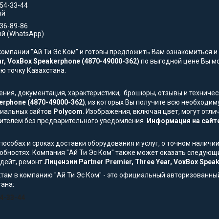
554-33-44
ый
736-89-86
й (WhatsApp)
омпании "Ай Ти Эс Ком" и готовы предложить Вам ознакомиться и 
ar, VoxBox Speakerphone (4870-49000-362)
по выгодной цене Вы мож
ую точку Казахстана.
жения, документация, характеристики, брошюры, отзывы и технич
kerphone (4870-49000-362)
, из которых Вы получите всю необходи
ициальных сайтов
Polycom
. Изображения, включая цвет, могут отли
ителем без предварительного уведомления.
Информация на сайте
особах и сроках доставки оборудования и услуг, о точном наличии
обностях. Компания "Ай Ти Эс Ком" также может оказать следующи
пдейт, ремонт
Лицензии Partner Premier, Three Year, VoxBox Spea
там в компанию "Ай Ти Эс Ком" - это официальный авторизованны
тана:
54-33-44