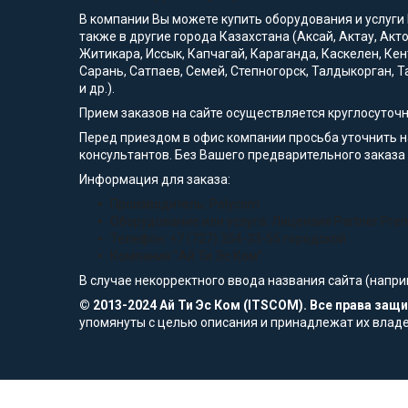
В компании Вы можете купить оборудования и услуги
также в другие города Казахстана (Аксай, Актау, Акт
Житикара, Иссык, Капчагай, Караганда, Каскелен, Кен
Сарань, Сатпаев, Семей, Степногорск, Талдыкорган, Т
и др.).
Прием заказов на сайте осуществляется круглосуточ
Перед приездом в офис компании просьба уточнить 
консультантов. Без Вашего предварительного заказа
Информация для заказа:
Производитель: Polycom
Оборудование или услуга: Лицензия Partner Prem
Телефон: +7 (727) 354-33-55 городской
Компания "Ай Ти Эс Ком"
В случае некорректного ввода названия сайта (напри
© 2013-2024 Ай Ти Эс Ком (ITSCOM). Все права за
упомянуты с целью описания и принадлежат их влад