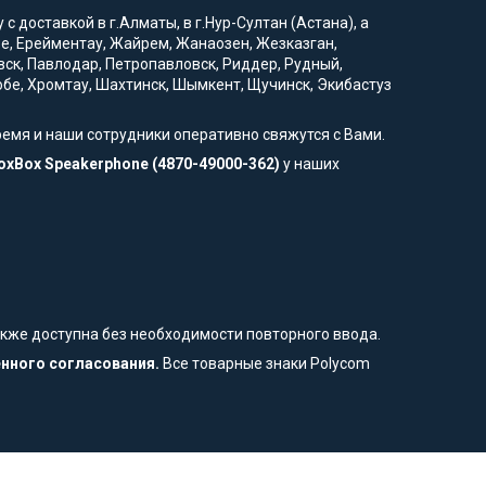
 доставкой в г.Алматы, в г.Нур-Султан (Астана), а
вое, Ерейментау, Жайрем, Жанаозен, Жезказган,
вск, Павлодар, Петропавловск, Риддер, Рудный,
тобе, Хромтау, Шахтинск, Шымкент, Щучинск, Экибастуз
ремя и наши сотрудники оперативно свяжутся с Вами.
VoxBox Speakerphone (4870-49000-362)
у наших
также доступна без необходимости повторного ввода.
енного согласования.
Все товарные знаки Polycom