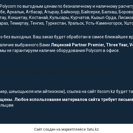
Polycom по выгодным ценам по безналичному и наличному расчету с
обе, Аркалык, Атбасар, Атырау, Байконур, Байсерке, Балхаш, Боро
тау, Кокшетау, Костанай, Кульсары, Курчатов, Кызыл-Орда, Лисако
араз, Темиртау, Тенгиз, Туркестан, Уральск, Усть-Каменогорск, Уш
но без выходных. Ваш заказ будет обработан в самое ближайшее в
наличие выбранного Вами
Лицензий Partner Premier, Three Year, 
 мы не гарантируем наличие оборудования Polycom в офисе.
ier, Three Year, VoxBox Speakerphone (4870-49000-362)
мер, шеысщьюля или айтиэском), ссылка на сайт itscom.kz будет 
щищены. Любое использование материалов сайта требует письм
ельцам.
Сайт создан на маркетплейсе
Satu.kz