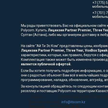
+7 (775) 
мобильн
+7 (701) 
мобильны
Мы рады приветствовать Вас на официальном сайте к
Polycom. Купить
Лицензия Partner Premier, Three Ye
Султан (Астана), либо мы организуем доставку в люб
На сайте "Ай Ти Эс Ком" представлены цены, изобра
Лицензии Partner Premier, Three Year, VoxBox Spea
характеристики, которые, как правило, берутся с оф
Комплектация также может быть изменена производ
является публичной офертой.
Если Вы хотите получить подробную информацию, о сп
они с радостью объяснят Вам всё в мельчайших подр
программирование, наладка, обновление, апгрейд, а
За консультацией обращайтесь по следующим контак
реселлер и поставщик Polycom на территории Казахс
телефон:
+7 (727) 354-33-55; +7 (727) 3
электронная почта:
info@itscom.kz
WhatsApp:
+7 (775) 554-33-55