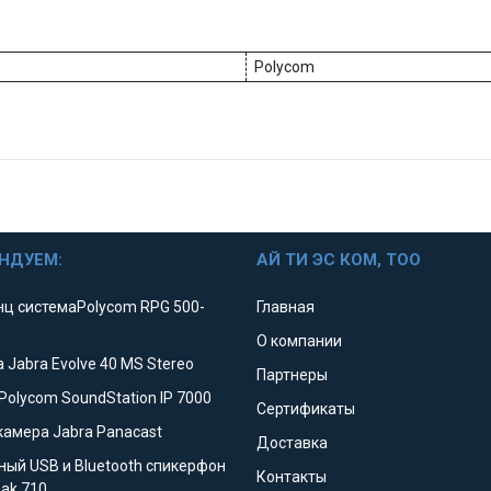
Polycom
НДУЕМ:
АЙ ТИ ЭС КОМ, ТОО
ц системаPolycom RPG 500-
Главная
О компании
 Jabra Evolve 40 MS Stereo
Партнеры
Polycom SoundStation IP 7000
Сертификаты
камера Jabra Panacast
Доставка
ный USB и Bluetooth спикерфон
Контакты
eak 710