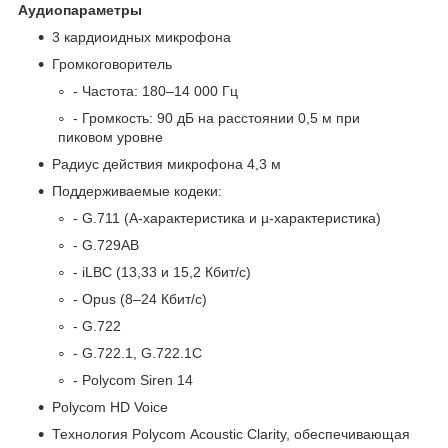
Аудиопараметры
3 кардиоидных микрофона
Громкоговоритель
- Частота: 180–14 000 Гц
- Громкость: 90 дБ на расстоянии 0,5 м при
пиковом уровне
Радиус действия микрофона 4,3 м
Поддерживаемые кодеки:
- G.711 (A-характеристика и µ-характеристика)
- G.729AB
- iLBC (13,33 и 15,2 Кбит/с)
- Opus (8–24 Кбит/с)
- G.722
- G.722.1, G.722.1C
- Polycom Siren 14
Polycom HD Voice
Технология Polycom Acoustic Clarity, обеспечивающая