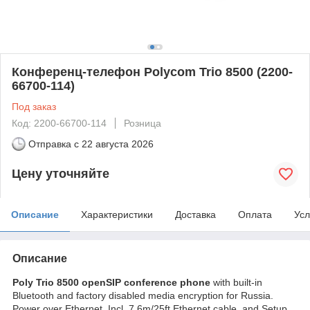
Конференц-телефон Polycom Trio 8500 (2200-
66700-114)
Под заказ
Код: 2200-66700-114
Розница
Отправка с
22 августа 2026
Цену уточняйте
Описание
Характеристики
Доставка
Оплата
Усл
Описание
Poly Trio 8500 openSIP conference phone
with built-in
Bluetooth and factory disabled media encryption for Russia.
Power over Ethernet. Incl. 7.6m/25ft Ethernet cable, and Setup