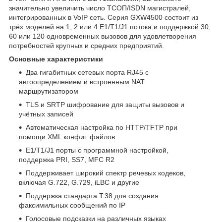
значительно увеличить число ТСОП/ISDN магистралей,
интегрированных в VoIP сеть. Серия GXW4500 состоит из
трёх моделей на 1, 2 или 4 E1/T1/J1 потока и поддержкой 30,
60 или 120 одновременных вызовов для удовлетворения
потребностей крупных и средних предприятий.
Основные характеристики
Два гигабитных сетевых порта RJ45 с
автоопределением и встроенным NAT
маршрутизатором
TLS и SRTP шифрование для защиты вызовов и
учётных записей
Автоматическая настройка по HTTP/TFTP при
помощи XML конфиг. файлов
E1/T1/J1 порты с программной настройкой,
поддержка PRI, SS7, MFC R2
Поддерживает широкий спектр речевых кодеков,
включая G.722, G.729, iLBC и другие
Поддержка стандарта T.38 для создания
факсимильных сообщений по IP
Голосовые подсказки на различных языках