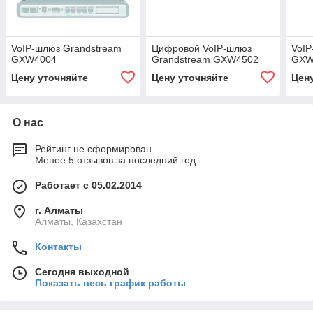
VoIP-шлюз Grandstream
Цифровой VoIP-шлюз
VoIP
GXW4004
Grandstream GXW4502
GXW
Цену уточняйте
Цену уточняйте
Цен
О нас
Рейтинг не сформирован
Менее 5 отзывов за последний год
Работает с 05.02.2014
г. Алматы
Алматы, Казахстан
Контакты
Сегодня выходной
Показать весь график работы