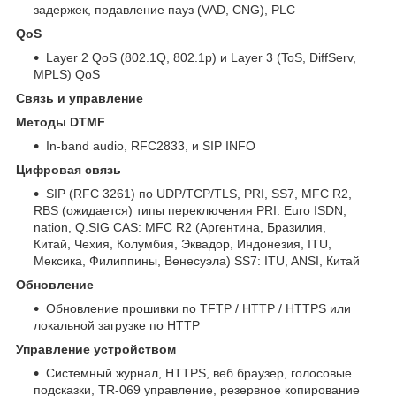
задержек, подавление пауз (VAD, CNG), PLC
QoS
Layer 2 QoS (802.1Q, 802.1p) и Layer 3 (ToS, DiffServ,
MPLS) QoS
Связь и управление
Методы DTMF
In-band audio, RFC2833, и SIP INFO
Цифровая связь
SIP (RFC 3261) по UDP/TCP/TLS, PRI, SS7, MFC R2,
RBS (ожидается) типы переключения PRI: Euro ISDN,
nation, Q.SIG CAS: MFC R2 (Аргентина, Бразилия,
Китай, Чехия, Колумбия, Эквадор, Индонезия, ITU,
Мексика, Филиппины, Венесуэла) SS7: ITU, ANSI, Китай
Обновление
Обновление прошивки по TFTP / HTTP / HTTPS или
локальной загрузке по HTTP
Управление устройством
Системный журнал, HTTPS, веб браузер, голосовые
подсказки, TR-069 управление, резервное копирование