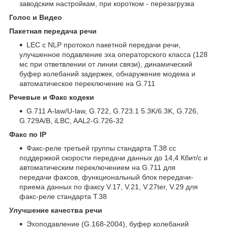
заводским настройкам, при коротком - перезагрузка
Голос и Видео
Пакетная передача речи
LEC с NLP протокол пакетной передачи речи,
улучшенное подавление эха операторского класса (128
мс при ответвлении от линии связи), динамический
буфер колебаний задержек, обнаружение модема и
автоматическое переключение на G.711
Речевые и Факс кодеки
G.711 A-law/U-law, G.722, G.723.1 5.3K/6.3K, G.726,
G.729A/B, iLBC, AAL2-G.726-32
Факс по IP
Факс-реле третьей группы стандарта T.38 cс
поддержкой скорости передачи данных до 14,4 Кбит/с и
автоматическим переключением на G.711 для
передачи факсов, функциональный блок передачи-
приема данных по факсу V.17, V.21, V.27ter, V.29 для
факс-реле стандарта T.38
Улучшение качества речи
Эхоподавление (G.168-2004), буфер колебаний