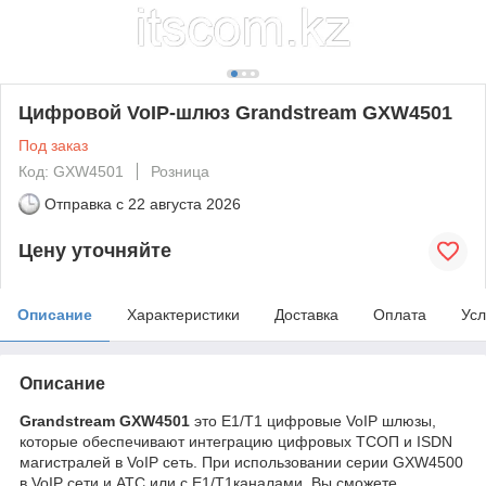
Цифровой VoIP-шлюз Grandstream GXW4501
Под заказ
Код: GXW4501
Розница
Отправка с
22 августа 2026
Цену уточняйте
Описание
Характеристики
Доставка
Оплата
Усл
Описание
Grandstream
GXW4501
это E1/T1 цифровые VoIP шлюзы,
которые обеспечивают интеграцию цифровых ТСОП и ISDN
магистралей в VoIP сеть. При использовании серии GXW4500
в VoIP сети и АТС или с E1/T1каналами, Вы сможете