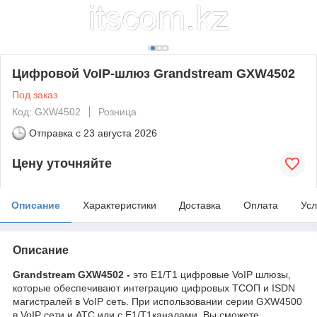
Цифровой VoIP-шлюз Grandstream GXW4502
Под заказ
Код: GXW4502
Розница
Отправка с
23 августа 2026
Цену уточняйте
Описание
Характеристики
Доставка
Оплата
Усл
Описание
Grandstream
GXW4502 -
это E1/T1 цифровые VoIP шлюзы,
которые обеспечивают интеграцию цифровых ТСОП и ISDN
магистралей в VoIP сеть. При использовании серии GXW4500
в VoIP сети и АТС или с E1/T1каналами, Вы сможете