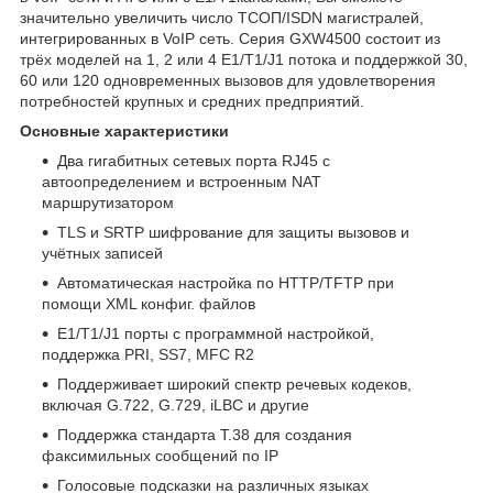
значительно увеличить число ТСОП/ISDN магистралей,
интегрированных в VoIP сеть. Серия GXW4500 состоит из
трёх моделей на 1, 2 или 4 E1/T1/J1 потока и поддержкой 30,
60 или 120 одновременных вызовов для удовлетворения
потребностей крупных и средних предприятий.
Основные характеристики
Два гигабитных сетевых порта RJ45 с
автоопределением и встроенным NAT
маршрутизатором
TLS и SRTP шифрование для защиты вызовов и
учётных записей
Автоматическая настройка по HTTP/TFTP при
помощи XML конфиг. файлов
E1/T1/J1 порты с программной настройкой,
поддержка PRI, SS7, MFC R2
Поддерживает широкий спектр речевых кодеков,
включая G.722, G.729, iLBC и другие
Поддержка стандарта T.38 для создания
факсимильных сообщений по IP
Голосовые подсказки на различных языках