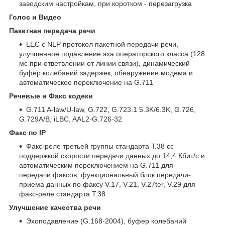
заводским настройкам, при коротком - перезагрузка
Голос и Видео
Пакетная передача речи
LEC с NLP протокол пакетной передачи речи,
улучшенное подавление эха операторского класса (128
мс при ответвлении от линии связи), динамический
буфер колебаний задержек, обнаружение модема и
автоматическое переключение на G.711
Речевые и Факс кодеки
G.711 A-law/U-law, G.722, G.723.1 5.3K/6.3K, G.726,
G.729A/B, iLBC, AAL2-G.726-32
Факс по IP
Факс-реле третьей группы стандарта T.38 cс
поддержкой скорости передачи данных до 14,4 Кбит/с и
автоматическим переключением на G.711 для
передачи факсов, функциональный блок передачи-
приема данных по факсу V.17, V.21, V.27ter, V.29 для
факс-реле стандарта T.38
Улучшение качества речи
Эхоподавление (G.168-2004), буфер колебаний