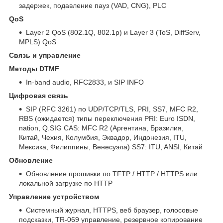
задержек, подавление пауз (VAD, CNG), PLC
QoS
Layer 2 QoS (802.1Q, 802.1p) и Layer 3 (ToS, DiffServ,
MPLS) QoS
Связь и управление
Методы DTMF
In-band audio, RFC2833, и SIP INFO
Цифровая связь
SIP (RFC 3261) по UDP/TCP/TLS, PRI, SS7, MFC R2,
RBS (ожидается) типы переключения PRI: Euro ISDN,
nation, Q.SIG CAS: MFC R2 (Аргентина, Бразилия,
Китай, Чехия, Колумбия, Эквадор, Индонезия, ITU,
Мексика, Филиппины, Венесуэла) SS7: ITU, ANSI, Китай
Обновление
Обновление прошивки по TFTP / HTTP / HTTPS или
локальной загрузке по HTTP
Управление устройством
Системный журнал, HTTPS, веб браузер, голосовые
подсказки, TR-069 управление, резервное копирование