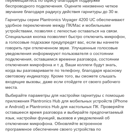
перемещайтесь по офису благодаря поддержке
беспроводного подключения. Оцените неизменно четкое
звучание благодаря радиусу действия гарнитуры до 30 м.
Гарнитуры серии Plantronics Voyager 4200 UC обеспечивают
удобное переключение между ПК/Mac и мобильными
устройствами, позволяя с легкостью оставаться на связи.
Специальная кнопка позволяет быстро отключить микрофон,
а голосовые подсказки предупредят вас, если вы начнете
говорить при отключенном звуке. Улучшенные голосовые
уведомления информируют пользователя о состоянии
подключения, оставшемся времени разговора, состоянии
отключения микрофона и т. д. Ваши коллеги будут знать,
когда вы разговариваете по телефону, благодаря красному
световому индикатору. Кроме того, вы сможете слышать
входящие вызовы, даже если отойдете от своего рабочего
места.
Выбирайте параметры для настройки гарнитуры с помощью
приложения Plantronics Hub для мобильных устройств (iPhone
и Android) и Plantronics Hub для настольных ПК. Проверяйте
оставшееся время разговора и выбирайте предпочитаемый
язык, настройки функций, вызовов и уведомлений об
отключении микрофона. Обновляйте встроенное
программное обеспечение своего устройства по