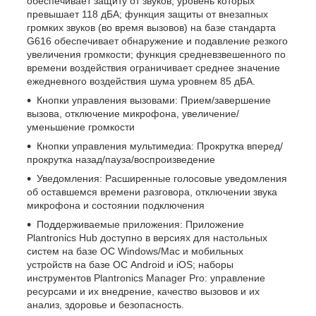
обеспечивает защиту от звуков, уровень которых
превышает 118 дБА; функция защиты от внезапных
громких звуков (во время вызовов) на базе стандарта
G616 обеспечивает обнаружение и подавление резкого
увеличения громкости; функция средневзвешенного по
времени воздействия ограничивает среднее значение
ежедневного воздействия шума уровнем 85 дБА.
Кнопки управления вызовами: Прием/завершение
вызова, отключение микрофона, увеличение/
уменьшение громкости
Кнопки управления мультимедиа: Прокрутка вперед/
прокрутка назад/пауза/воспроизведение
Уведомления: Расширенные голосовые уведомления
об оставшемся времени разговора, отключении звука
микрофона и состоянии подключения
Поддерживаемые приложения: Приложение
Plantronics Hub доступно в версиях для настольных
систем на базе ОС Windows/Mac и мобильных
устройств на базе ОС Android и iOS; наборы
инструментов Plantronics Manager Pro: управление
ресурсами и их внедрение, качество вызовов и их
анализ, здоровье и безопасность.