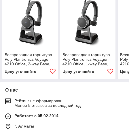
Беспроводная гарнитура
Беспроводная гарнитура
Бесп
Poly Plantronics Voyager
Poly Plantronics Voyager
Poly
4210 Office, 2-way Base,
4210 Office, 1-way Base,
4210
MS Teams, USB-A
Charge Cable (212720-05)
USB-
Цену уточняйте
Цену уточняйте
Цен
(214002-05)
О нас
Рейтинг не сформирован
Менее 5 отзывов за последний год
Работает с 05.02.2014
г. Алматы