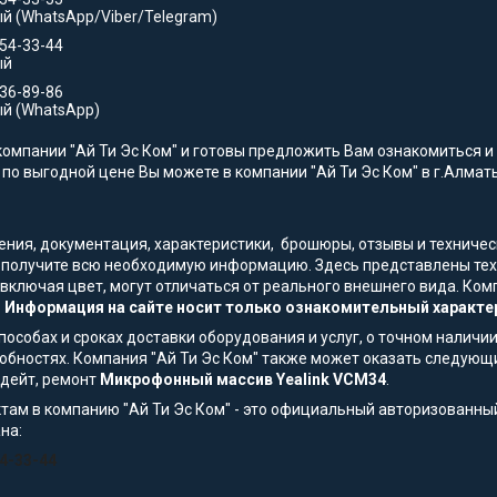
й (WhatsApp/Viber/Telegram)
554-33-44
ый
736-89-86
й (WhatsApp)
омпании "Ай Ти Эс Ком" и готовы предложить Вам ознакомиться и 
4
по выгодной цене Вы можете в компании "Ай Ти Эс Ком" в г.Алматы
жения, документация, характеристики, брошюры, отзывы и технич
ы получите всю необходимую информацию. Здесь представлены техн
 включая цвет, могут отличаться от реального внешнего вида. К
.
Информация на сайте носит только ознакомительный характер
особах и сроках доставки оборудования и услуг, о точном наличии
обностях. Компания "Ай Ти Эс Ком" также может оказать следующи
пдейт, ремонт
Микрофонный массив Yealink VCM34
.
там в компанию "Ай Ти Эс Ком" - это официальный авторизованны
на:
54-33-44