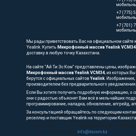
мобильны
+7 (775) 
мобильн
+7 (701) 
мобильны
Мы рады приветствовать Вас на официальном сайте к
Yealink. Купить
Микрофонный массив Yealink VCM3
доставку в любую точку Казахстана.
На сайте "Ай Ти Эс Ком" представлены цены, изобра
Микрофонный массив Yealink VCM34
, из которых В
берутся с официальных сайтов
Yealink
. Изображения,
производителем без предварительного уведомления
Если Вы хотите получить подробную информацию, о сп
они с радостью объяснят Вам всё в мельчайших подр
программирование, наладка, обновление, апгрейд, а
За консультацией обращайтесь по следующим контак
реселлер и поставщик Yealink на территории Казахста
телефон:
+7 (727) 354-33-55; +7 (727) 3
электронная почта:
info@itscom.kz