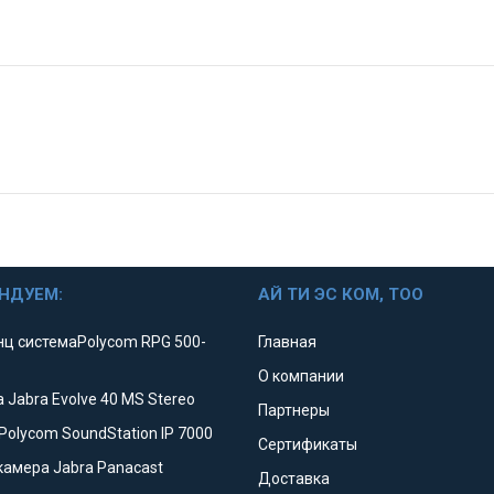
НДУЕМ:
АЙ ТИ ЭС КОМ, ТОО
ц системаPolycom RPG 500-
Главная
О компании
 Jabra Evolve 40 MS Stereo
Партнеры
Polycom SoundStation IP 7000
Сертификаты
камера Jabra Panacast
Доставка