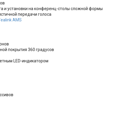
ров
та и установки на конференц-столы сложной формы
листичной передачи голоса
Yealink AMS
онов
оной покрытия 360 градусов
ветным LED-индикатором
ссивов