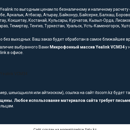
Yealink по выгодным ценам по безналичному и наличному расчету с 
обе, Аркалык, Атбасар, Атырау, Байконур, Байсерке, Балхаш, Боро
тау, Кокшетау, Костанай, Кульсары, Курчатов, Кызыл-Орда, Лисако
араз, Темиртау, Тенгиз, Туркестан, Уральск, Усть-Каменогорск, Уш
но без выходных. Ваш заказ будет обработан в самое ближайшее в
наличие выбранного Вами
Микрофонный массив Yealink VCM34
у 
ink в офисе.
Yealink VCM34
мер, шеысщьюля или айтиэском), ссылка на сайт itscom.kz будет 
щищены. Любое использование материалов сайта требует письм
ельцам.
Сайт создан на маркетплейсе
Satu.kz