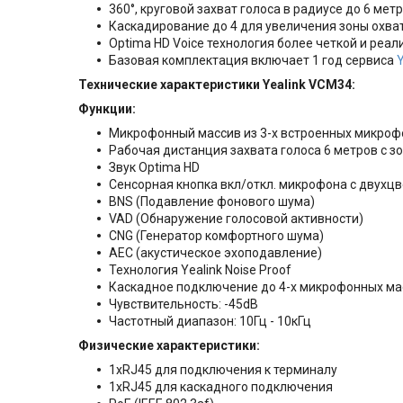
360°, круговой захват голоса в радиусе до 6 мет
Каскадирование до 4 для увеличения зоны охва
Optima HD Voice технология более четкой и реа
Базовая комплектация включает 1 год сервиса
Технические характеристики Yealink VCM34:
Функции:
Микрофонный массив из 3-х встроенных микроф
Рабочая дистанция захвата голоса 6 метров с з
Звук Optima HD
Сенсорная кнопка вкл/откл. микрофона с двухц
BNS (Подавление фонового шума)
VAD (Обнаружение голосовой активности)
CNG (Генератор комфортного шума)
AEC (акустическое эхоподавление)
Технология Yealink Noise Proof
Каскадное подключение до 4-х микрофонных ма
Чувствительность: -45dB
Частотный диапазон: 10Гц - 10кГц
Физические характеристики:
1xRJ45 для подключения к терминалу
1xRJ45 для каскадного подключения