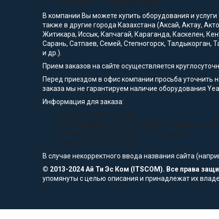
WhatsApp:
+7 (775) 554-33-55
В компании Вы можете купить оборудования и услуги
также в другие города Казахстана (Аксай, Актау, Акт
Житикара, Иссык, Капчагай, Караганда, Каскелен, Кен
Сарань, Сатпаев, Семей, Степногорск, Талдыкорган, Т
и др.).
Прием заказов на сайте осуществляется круглосуточ
Перед приездом в офис компании просьба уточнить 
заказа мы не гарантируем наличие оборудования Yeal
Информация для заказа:
Производитель: Yealink
Оборудование или услуга: Микрофонный массив 
Телефон: +7 (727) 354-33-55 городской
Компания "Ай Ти Эс Ком"
В случае некорректного ввода названия сайта (напри
© 2013-2024 Ай Ти Эс Ком (ITSCOM). Все права за
упомянуты с целью описания и принадлежат их влад