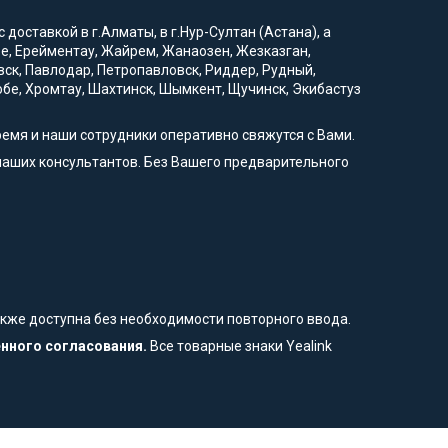
доставкой в г.Алматы, в г.Нур-Султан (Астана), а
вое, Ерейментау, Жайрем, Жанаозен, Жезказган,
вск, Павлодар, Петропавловск, Риддер, Рудный,
тобе, Хромтау, Шахтинск, Шымкент, Щучинск, Экибастуз
ремя и наши сотрудники оперативно свяжутся с Вами.
наших консультантов. Без Вашего предварительного
также доступна без необходимости повторного ввода.
енного согласования.
Все товарные знаки Yealink