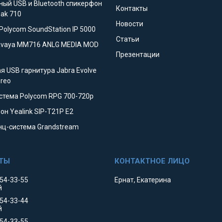
ный USB и Bluetooth спикерфон
Контакты
eak 710
Новости
Polycom SoundStation IP 5000
Статьи
Avaya MM716 ANLG MEDIA MOD
Презентации
я USB гарнитура Jabra Evolve
ereo
стема Polycom RPG 700-720p
он Yealink SIP-T21P E2
ц-система Grandstream
354-33-55
Ернат, Екатерина
й
354-33-44
й
554-33-55