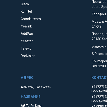
Портатив
Cisco
Jabra Sp
Konftel
Телефон 
Grandstream
Модуль 
Yealink
24FXS
AddPac
Проводна
20 MS St
Yeastar
Видео-си
Televic
SIP телеф
Radvision
Конферен
GVC3200
+7 (727) 
Алматы, Казахстан
городско
+7 (727) 
городско
Ай Ти Эс Ком
+7 (775) 