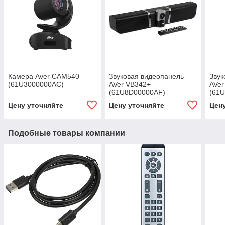
Камера Aver CAM540
Звуковая видеопанель
Звук
(61U3000000AC)
AVer VB342+
AVer
(61U8D00000AF)
(61
Цену уточняйте
Цену уточняйте
Цен
Подобные товары компании