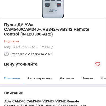
Пульт ДУ AVer
CAM540/CAM340+/VB342+/VB342 Remote
Control (0412U300-AR2)
Под заказ
Код: 0412U300-AR2
Розница
Отправка с
20 августа 2026
Цену уточняйте
Описание
Характеристики
Доставка
Оплата
Усл
Описание
AVer CAM540/CAM340+/VB342+/VB342 Remote
Control (0412U300-AR2)
- пульт ДУ без батарей для