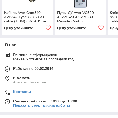
Кабель AVer Cam340
Пульт ДУ AVer VC520
Кабе
&VB342 Type C USB 3.0
&CAM520 & CAM530
&VB3
cable (1.8M) (064AUSB--
Remote Control
cabl
CB3)
(0412V8U0DAP6)
CDL
Цену уточняйте
Цену уточняйте
Цен
О нас
Рейтинг не сформирован
Менее 5 отзывов за последний год
Работает с 05.02.2014
г. Алматы
Алматы, Казахстан
Контакты
Сегодня работает с 10:00 до 18:00
Показать весь график работы