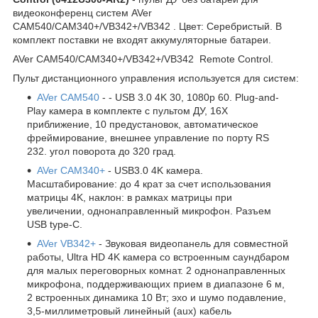
видеоконференц систем AVer
CAM540/CAM340+/VB342+/VB342 . Цвет: Серебристый. В
комплект поставки не входят аккумуляторные батареи.
AVer CAM540/CAM340+/VB342+/VB342 Remote Control.
Пульт дистанционного управления используется для систем:
AVer CAM540
- - USB 3.0 4K 30, 1080p 60. Plug-and-
Play камера в комплекте с пультом ДУ, 16X
приближение, 10 предустановок, автоматическое
фреймирование, внешнее управление по порту RS
232. угол поворота до 320 град.
AVer CAM340+
- USB3.0 4K камера.
Масштабирование: до 4 крат за счет использования
матрицы 4K, наклон: в рамках матрицы при
увеличении, однонаправленный микрофон. Разъем
USB type-C.
AVer VB342+
- Звуковая видеопанель для совместной
работы, Ultra HD 4K камера со встроенным саундбаром
для малых переговорных комнат. 2 однонаправленных
микрофона, поддерживающих прием в диапазоне 6 м,
2 встроенных динамика 10 Вт; эхо и шумо подавление,
3,5-миллиметровый линейный (aux) кабель