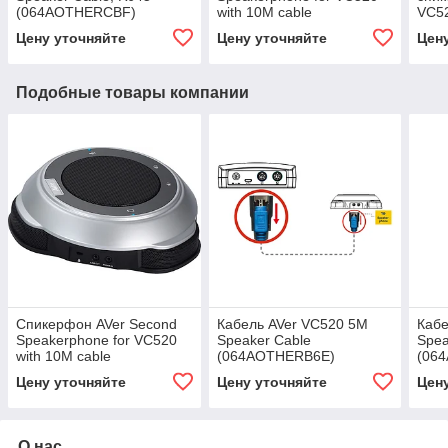
(064AOTHERCBF)
with 10M cable
VC5
(60V8U00000AS)
Цену уточняйте
Цену уточняйте
Цен
Подобные товары компании
Спикерфон AVer Second
Кабель AVer VC520 5M
Кабе
Speakerphone for VC520
Speaker Cable
Spea
with 10M cable
(064AOTHERB6E)
(06
(60V8U00000AC)
Цену уточняйте
Цену уточняйте
Цен
О нас