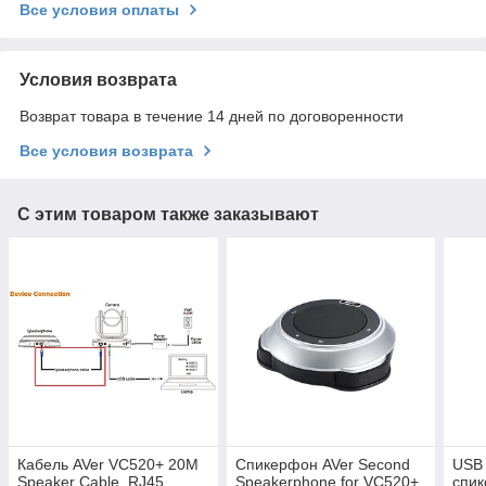
Все условия оплаты
Условия возврата
Возврат товара в течение 14 дней по договоренности
Все условия возврата
С этим товаром также заказывают
Кабель AVer VC520+ 20M
Спикерфон AVer Second
USB 
Speaker Cable, RJ45
Speakerphone for VC520+
спи