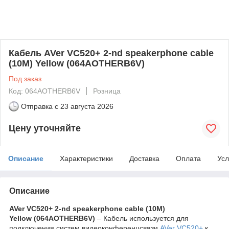
Кабель AVer VC520+ 2-nd speakerphone cable
(10M) Yellow (064AOTHERB6V)
Под заказ
Код: 064AOTHERB6V
Розница
Отправка с
23 августа 2026
Цену уточняйте
Описание
Характеристики
Доставка
Оплата
Усл
Описание
AVer VC520+ 2-nd speakerphone cable (10M)
Yellow (064AOTHERB6V)
– Кабель используется для
подключения систем видеоконференцсвязи
AVer
VC520+
к