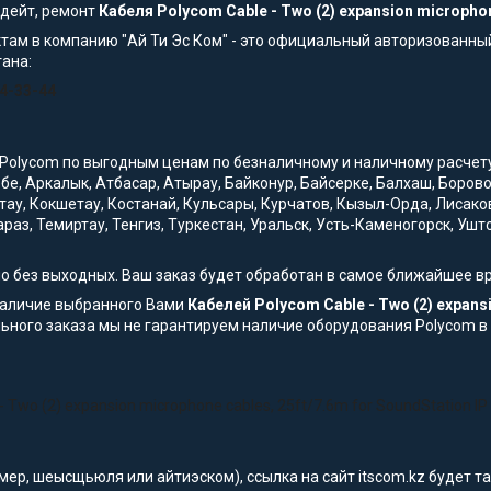
пдейт, ремонт
Кабеля Polycom Cable - Two (2) expansion microphone
там в компанию "Ай Ти Эс Ком" - это официальный авторизованны
тана:
54-33-44
Polycom по выгодным ценам по безналичному и наличному расчету с
обе, Аркалык, Атбасар, Атырау, Байконур, Байсерке, Балхаш, Боро
тау, Кокшетау, Костанай, Кульсары, Курчатов, Кызыл-Орда, Лисако
араз, Темиртау, Тенгиз, Туркестан, Уральск, Усть-Каменогорск, Уш
но без выходных. Ваш заказ будет обработан в самое ближайшее в
наличие выбранного Вами
Кабелей Polycom Cable - Two (2) expansi
ьного заказа мы не гарантируем наличие оборудования Polycom в
Two (2) expansion microphone cables, 25ft/7.6m for SoundStation IP
мер, шеысщьюля или айтиэском), ссылка на сайт itscom.kz будет 