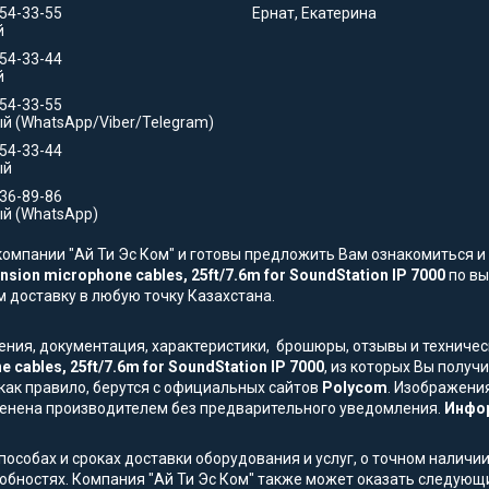
354-33-55
Ернат, Екатерина
й
354-33-44
й
554-33-55
й (WhatsApp/Viber/Telegram)
554-33-44
ый
736-89-86
й (WhatsApp)
омпании "Ай Ти Эс Ком" и готовы предложить Вам ознакомиться и 
nsion microphone cables, 25ft/7.6m for SoundStation IP 7000
по вы
ем доставку в любую точку Казахстана.
жения, документация, характеристики, брошюры, отзывы и технич
 cables, 25ft/7.6m for SoundStation IP 7000
, из которых Вы полу
как правило, берутся с официальных сайтов
Polycom
. Изображения
менена производителем без предварительного уведомления.
Инфор
особах и сроках доставки оборудования и услуг, о точном наличии
обностях. Компания "Ай Ти Эс Ком" также может оказать следующи