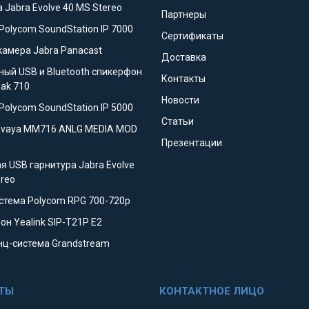
 Jabra Evolve 40 MS Stereo
Партнеры
Polycom SoundStation IP 7000
Сертификаты
камера Jabra Panacast
Доставка
ный USB и Bluetooth спикерфон
Контакты
eak 710
Новости
Polycom SoundStation IP 5000
Статьи
Avaya MM716 ANLG MEDIA MOD
Презентации
я USB гарнитура Jabra Evolve
ereo
стема Polycom RPG 700-720p
он Yealink SIP-T21P E2
ц-система Grandstream