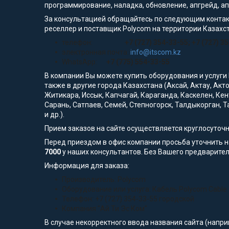
программирование, наладка, обновление, апгрейд, а
За консультацией обращайтесь по следующим контак
реселлер и поставщик Polycom на территории Казахс
телефон:
+7 (727) 354-33-55; +7 (727) 3
электронная почта:
info@itscom.kz
WhatsApp:
+7 (775) 554-33-55
В компании Вы можете купить оборудования и услуги
также в другие города Казахстана (Аксай, Актау, Акт
Житикара, Иссык, Капчагай, Караганда, Каскелен, Кен
Сарань, Сатпаев, Семей, Степногорск, Талдыкорган, Т
и др.).
Прием заказов на сайте осуществляется круглосуточ
Перед приездом в офис компании просьба уточнить 
7000
у наших консультантов. Без Вашего предварител
Информация для заказа:
Производитель: Polycom
Оборудование или услуга: Кабель Polycom Cable - 
Телефон: +7 (727) 354-33-55 городской
Компания "Ай Ти Эс Ком"
В случае некорректного ввода названия сайта (напри