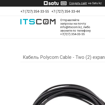
Создать сайт
на Satu.kz
+7 (727) 354-33-55
+7 (727) 354-33-44
Отправляйте
запросы на почту:
info@itscom.kz, либо
звоните по телефону
+7(727) 354-33-55
Кабель Polycom Cable - Two (2) expans