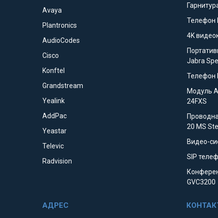
Гарнитура
Avaya
Телефон 
Plantronics
4K видео
AudioCodes
Портатив
Cisco
Jabra Sp
Konftel
Телефон 
Grandstream
Модуль 
Yealink
24FXS
AddPac
Проводна
20 MS St
Yeastar
Видео-си
Televic
SIP телеф
Radvision
Конферен
GVC3200