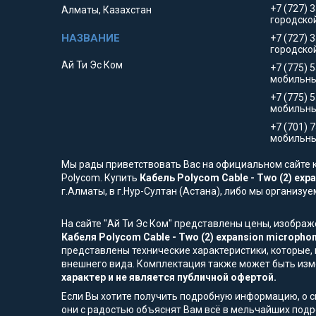
+7 (727) 
Алматы, Казахстан
городско
+7 (727) 
городско
Ай Ти Эс Ком
+7 (775) 
мобильны
+7 (775) 
мобильн
+7 (701) 
мобильны
Мы рады приветствовать Вас на официальном сайте к
Polycom. Купить
Кабель Polycom Cable - Two (2) expa
г.Алматы, в г.Нур-Султан (Астана), либо мы организу
На сайте "Ай Ти Эс Ком" представлены цены, изобра
Кабеля Polycom Cable - Two (2) expansion microphone
представлены технические характеристики, которые, 
внешнего вида. Комплектация также может быть из
характер и не является публичной офертой.
Если Вы хотите получить подробную информацию, о сп
они с радостью объяснят Вам всё в мельчайших подр