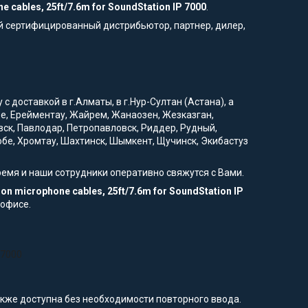
 cables, 25ft/7.6m for SoundStation IP 7000
.
й сертифицированный дистрибьютор, партнер, дилер,
 доставкой в г.Алматы, в г.Нур-Султан (Астана), а
вое, Ерейментау, Жайрем, Жанаозен, Жезказган,
вск, Павлодар, Петропавловск, Риддер, Рудный,
тобе, Хромтау, Шахтинск, Шымкент, Щучинск, Экибастуз
ремя и наши сотрудники оперативно свяжутся с Вами.
on microphone cables, 25ft/7.6m for SoundStation IP
 офисе.
 7000
также доступна без необходимости повторного ввода.