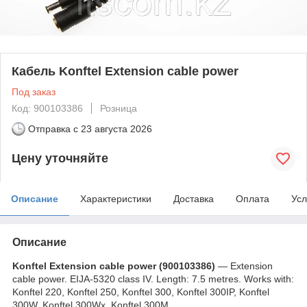
Кабель Konftel Extension cable power
Под заказ
Код: 900103386
Розница
Отправка с
23 августа 2026
Цену уточняйте
Описание
Характеристики
Доставка
Оплата
Усл
Описание
Konftel
Extension cable power (
900103386)
― Extension
cable power. EIJA-5320 class IV. Length: 7.5 metres. Works with:
Konftel 220, Konftel 250, Konftel 300, Konftel 300IP, Konftel
300W, Konftel 300Wx, Konftel 300M.