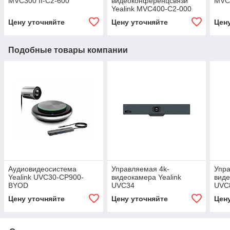
MVC300 II-C2-600
видеоконференцсвязи
MVC
Yealink MVC400-C2-000
Цену уточняйте
Цену уточняйте
Цен
Подобные товары компании
Аудиовидеосистема
Управляемая 4k-
Упра
Yealink UVC30-CP900-
видеокамера Yealink
виде
BYOD
UVC34
UVC
Цену уточняйте
Цену уточняйте
Цен