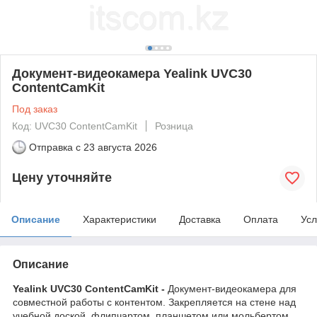
Документ-видеокамера Yealink UVC30
ContentCamKit
Под заказ
Код: UVC30 ContentCamKit
Розница
Отправка с
23 августа 2026
Цену уточняйте
Описание
Характеристики
Доставка
Оплата
Усл
Описание
Yealink UVC30 ContentCamKit -
Документ-видеокамера для
совместной работы с контентом. Закрепляется на стене над
учебной доской, флипчартом, планшетом или мольбертом