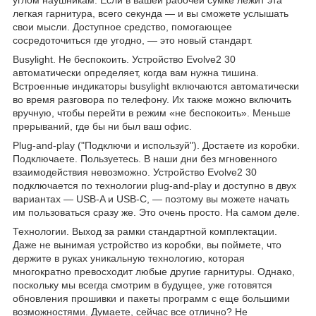
легкая гарнитура, всего секунда — и вы сможете услышать
свои мысли. Доступное средство, помогающее
сосредоточиться где угодно, — это новый стандарт.
Busylight. Не беспокоить. Устройство Evolve2 30
автоматически определяет, когда вам нужна тишина.
Встроенные индикаторы busylight включаются автоматически
во время разговора по телефону. Их также можно включить
вручную, чтобы перейти в режим «не беспокоить». Меньше
прерываний, где бы ни был ваш офис.
Plug-and-play ("Подключи и используй"). Достаете из коробки.
Подключаете. Пользуетесь. В наши дни без мгновенного
взаимодействия невозможно. Устройство Evolve2 30
подключается по технологии plug-and-play и доступно в двух
вариантах — USB-A и USB-C, — поэтому вы можете начать
им пользоваться сразу же. Это очень просто. На самом деле.
Технологии. Выход за рамки стандартной комплектации.
Даже не вынимая устройство из коробки, вы поймете, что
держите в руках уникальную технологию, которая
многократно превосходит любые другие гарнитуры. Однако,
поскольку мы всегда смотрим в будущее, уже готовятся
обновления прошивки и пакеты программ с еще большими
возможностями. Думаете, сейчас все отлично? Не