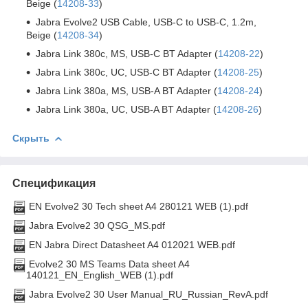
Beige (
14208-33
)
Jabra Evolve2 USB Cable, USB-C to USB-C, 1.2m,
Beige (
14208-34
)
Jabra Link 380c, MS, USB-C BT Adapter (
14208-22
)
Jabra Link 380c, UC, USB-C BT Adapter (
14208-25
)
Jabra Link 380a, MS, USB-A BT Adapter (
14208-24
)
Jabra Link 380a, UC, USB-A BT Adapter (
14208-26
)
Скрыть
Спецификация
EN Evolve2 30 Tech sheet A4 280121 WEB (1).pdf
Jabra Evolve2 30 QSG_MS.pdf
EN Jabra Direct Datasheet A4 012021 WEB.pdf
Evolve2 30 MS Teams Data sheet A4
140121_EN_English_WEB (1).pdf
Jabra Evolve2 30 User Manual_RU_Russian_RevA.pdf