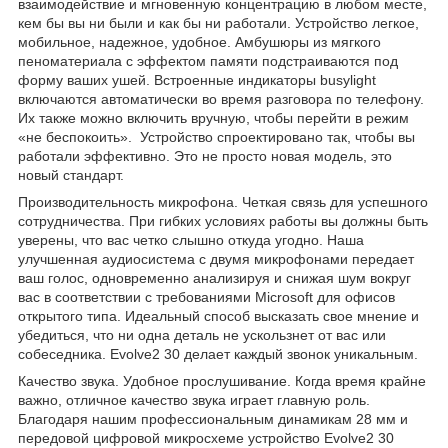
взаимодействие и мгновенную концентрацию в любом месте,
кем бы вы ни были и как бы ни работали. Устройство легкое,
мобильное, надежное, удобное. Амбушюры из мягкого
пеноматериала с эффектом памяти подстраиваются под
форму ваших ушей. Встроенные индикаторы busylight
включаются автоматически во время разговора по телефону.
Их также можно включить вручную, чтобы перейти в режим
«не беспокоить». Устройство спроектировано так, чтобы вы
работали эффективно. Это не просто новая модель, это
новый стандарт.
Производительность микрофона. Четкая связь для успешного
сотрудничества. При гибких условиях работы вы должны быть
уверены, что вас четко слышно откуда угодно. Наша
улучшенная аудиосистема с двумя микрофонами передает
ваш голос, одновременно анализируя и снижая шум вокруг
вас в соответствии с требованиями Microsoft для офисов
открытого типа. Идеальный способ высказать свое мнение и
убедиться, что ни одна деталь не ускользнет от вас или
собеседника. Evolve2 30 делает каждый звонок уникальным.
Качество звука. Удобное прослушивание. Когда время крайне
важно, отличное качество звука играет главную роль.
Благодаря нашим профессиональным динамикам 28 мм и
передовой цифровой микросхеме устройство Evolve2 30