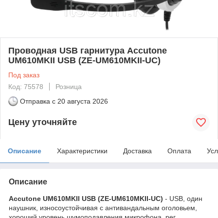
Проводная USB гарнитура Accutone
UM610MKII USB (ZE-UM610MKII-UC)
Под заказ
Код: 75578
Розница
Отправка с
20 августа 2026
Цену уточняйте
Описание
Характеристики
Доставка
Оплата
Усл
Описание
Accutone UM610MKII USB (ZE-UM610MKII-UC)
- USB, один
наушник, износоустойчивая с антивандальным оголовьем,
хороший уровень шумоподавления микрофона, рег.