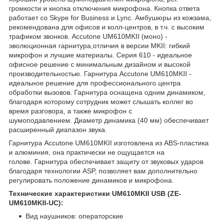
громкости и кнопка отключения микрофона. Кнопка ответа
работает со Skype for Business и Lync. Амбушюры из кожзама,
рекомендована для офисов и колл-центров, в т.ч. с высоким
трафиком звонков. Accutone UM610MKII (моно) -
эволюционная гарнитура,отличия в версии MKII: гибкий
микрофон и лучшие материалы. Серия 610 - идеальное
офисное решение с минимальным дизайном и высокой
производительностью. Гарнитура Accutone UM610MKII -
идеальное решение для профессионального центра
обработки вызовов. Гарнитура оснащена одним динамиком,
благодаря которому сотрудник может слышать коллег во
время разговора, а также микрофон с
шумоподавлением. Диаметр динамика (40 мм) обеспечивает
расширенный диапазон звука.
Гарнитура Accutone UM610MKII изготовлена из ABS-пластика
и алюминия, она практически не ощущается на
голове. Гарнитура обеспечивает защиту от звуковых ударов
благодаря технологии ASP, позволяет вам дополнительно
регулировать положение динамиков и микрофона.
Технические характеристики UM610MKII USB (ZE-
UM610MKII-UC):
Вид наушников: операторские