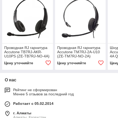
Проводная RJ гарнитура
Проводная RJ гарнитура
Шну
Accutone TB7RJ-AKR-
Accutone TM7RJ-2A-U10
Accu
U10PS (ZE-TB7RJ-NO-4A)
(ZE-TM7RJ-NO-2A)
4A Q
(EE
Цену уточняйте
Цену уточняйте
Цен
О нас
Рейтинг не сформирован
Менее 5 отзывов за последний год
Работает с 05.02.2014
г. Алматы
Алматы, Казахстан