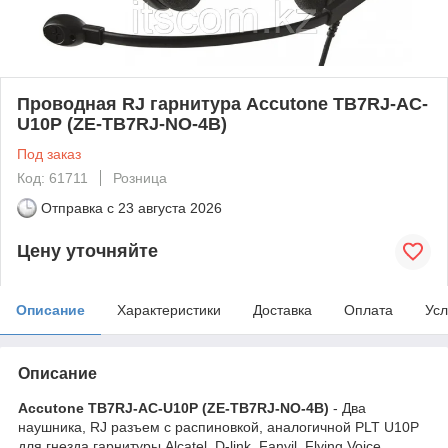
Проводная RJ гарнитура Accutone TB7RJ-AC-
U10P (ZE-TB7RJ-NO-4B)
Под заказ
Код: 61711
Розница
Отправка с
23 августа 2026
Цену уточняйте
Описание
Характеристики
Доставка
Оплата
Усл
Описание
Accutone TB7RJ-AC-U10P (ZE-TB7RJ-NO-4B)
- Два
наушника, RJ разъем с распиновкой, аналогичной PLT U10P
для гнезда гарнитуры Alcatel, D-link, Fanvil, Flying Voice,