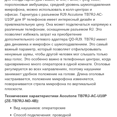
поролоновые амбушюры, средний уровень шумоподавления
микрофона, можно использовать в колл-центрах и
офисах. Гарнитура с разъемом RJ9
Accutone TB7RJ-AC-
U10P для IP телефонов имеет интересный дизайн и
привлекательную цену. Она может подключаться напрямую к
различным телефонам, оснащенным разъемом RJ. Это
позволяет избежать затрат на приобретение
дополнительного сетевого адаптера QD-RJ9. TB7RJ имеет
два динамика и микрофон с шумоподавлением. Это самый
важный параметр, который позволяет отфильтровывать
ненужные шумы, чтобы другой человек мог слышать только
ваш голос. Это особенно важно в телефонных центрах, когда
одновременно много операторов в одной комнате. Оголовье
регулируется во всех направлениях, поэтому наушники
занимают удобное положение на голове. Длина оголовья
настраивается, положение микрофона изменяется,
поворачивается стрела микрофона по вертикальной
плоскости.
Технические характеристики Accutone TB7RJ-AC-U10P
(ZE-TB7RJ-NO-4B):
Вид наушников: операторские
Способ подключения: проводной