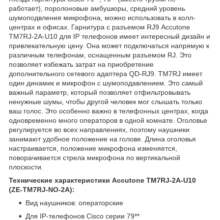
работает), поролоновые амбушюры, средний уровень
шумоподвления микрофона, можно использовать в колл-
центрах и офисах. Гарнитура с разъемом RJ9
Accutone
TM7RJ-2A-U10
для IP телефонов имеет интересный дизайн и
привлекательную цену. Она может подключаться напрямую к
различным телефонам, оснащенным разъемом RJ. Это
позволяет избежать затрат на приобретение
дополнительного сетевого адаптера QD-RJ9. TM7RJ имеет
один динамик и микрофон с шумоподавлением. Это самый
важный параметр, который позволяет отфильтровывать
ненужные шумы, чтобы другой человек мог слышать только
ваш голос. Это особенно важно в телефонных центрах, когда
одновременно много операторов в одной комнате. Оголовье
регулируется во всех направлениях, поэтому наушники
занимают удобное положение на голове. Длина оголовья
настраивается, положение микрофона изменяется,
поворачивается стрела микрофона по вертикальной
плоскости.
Технические характеристики Accutone TM7RJ-2A-U10
(ZE-TM7RJ-NO-2A):
Вид наушников: операторские
Для IP-телефонов Cisco серии 79**