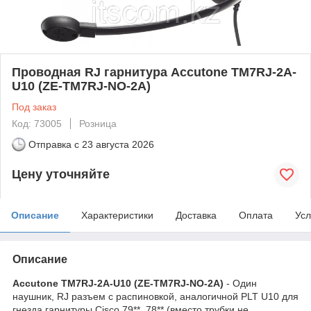
Проводная RJ гарнитура Accutone TM7RJ-2A-
U10 (ZE-TM7RJ-NO-2A)
Под заказ
Код: 73005
Розница
Отправка с
23 августа 2026
Цену уточняйте
Описание
Характеристики
Доставка
Оплата
Усл
Описание
Accutone TM7RJ-2A-U10 (ZE-TM7RJ-NO-2A)
- Один
наушник, RJ разъем с распиновкой, аналогичной PLT U10 для
гнезда гарнитуры Cisco 79**, 78** (вместо трубки не