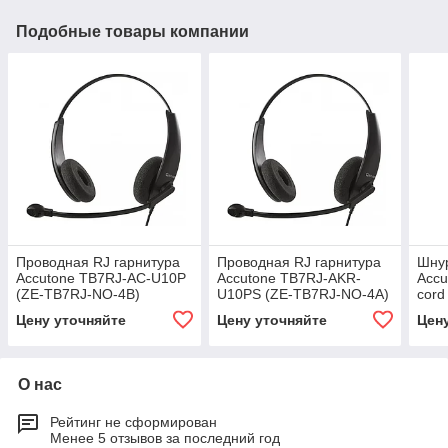
Подобные товары компании
Проводная RJ гарнитура
Проводная RJ гарнитура
Шну
Accutone TB7RJ-AC-U10P
Accutone TB7RJ-AKR-
Accu
(ZE-TB7RJ-NO-4B)
U10PS (ZE-TB7RJ-NO-4A)
cord
4PC
Цену уточняйте
Цену уточняйте
Цен
О нас
Рейтинг не сформирован
Менее 5 отзывов за последний год