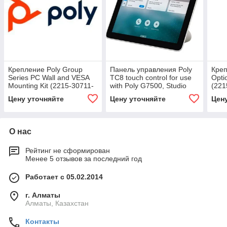
Крепление Poly Group
Панель управления Poly
Креп
Series PC Wall and VESA
TC8 touch control for use
Opti
Mounting Kit (2215-30711-
with Poly G7500, Studio
(221
001)
X30 and Studio X50 (2200-
Цену уточняйте
Цену уточняйте
Цен
30760-001)
О нас
Рейтинг не сформирован
Менее 5 отзывов за последний год
Работает с 05.02.2014
г. Алматы
Алматы, Казахстан
Контакты