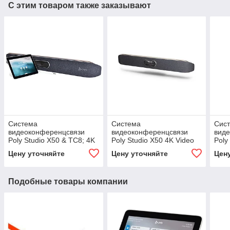
С этим товаром также заказывают
Система
Система
Сис
видеоконференцсвязи
видеоконференцсвязи
вид
Poly Studio X50 & TC8; 4K
Poly Studio X50 4K Video
Poly
Video Conf/Collab/Wireless
Conf/Collab/Wireless Pres
Conf
Цену уточняйте
Цену уточняйте
Цен
Pres Sys (2200-86270-101)
Sys (2200-85970-101)
Sys 
Подобные товары компании