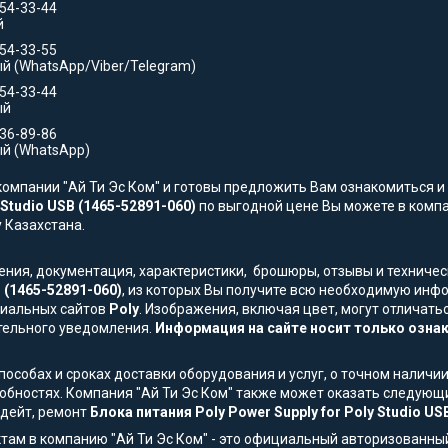
354-33-44
й
554-33-55
й (WhatsApp/Viber/Telegram)
554-33-44
ый
736-89-86
й (WhatsApp)
омпании "Ай Ти Эс Ком" и готовы предложить Вам ознакомиться и 
 Studio USB (1465-52891-060)
по выгодной цене Вы можете в компан
у Казахстана.
жения, документация, характеристики, брошюры, отзывы и технич
B (1465-52891-060)
, из которых Вы получите всю необходимую инф
ициальных сайтов
Poly
. Изображения, включая цвет, могут отличат
тельного уведомления.
Информация на сайте носит только ознак
особах и сроках доставки оборудования и услуг, о точном наличии
обностях. Компания "Ай Ти Эс Ком" также может оказать следующи
пдейт, ремонт
Блока питания Poly Power Supply for Poly Studio US
там в компанию "Ай Ти Эс Ком" - это официальный авторизованны