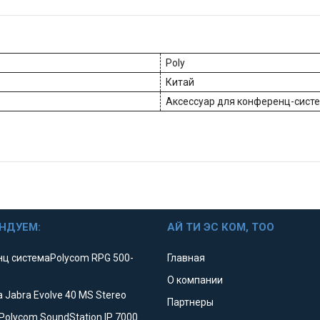
Poly
Китай
Аксессуар для конференц-сист
НДУЕМ:
АЙ ТИ ЭС КОМ, ТОО
ц системаPolycom RPG 500-
Главная
О компании
 Jabra Evolve 40 MS Stereo
Партнеры
Polycom SoundStation IP 7000