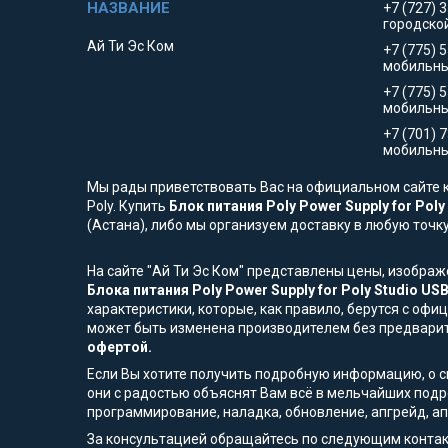
+7 (727) 
городско
Ай Ти Эс Ком
+7 (775) 
мобильны
+7 (775) 
мобильн
+7 (701) 
мобильны
Мы рады приветствовать Вас на официальном сайте к
Poly. Купить
Блок питания Poly Power Supply for Poly
(Астана), либо мы организуем доставку в любую точк
На сайте "Ай Ти Эс Ком" представлены цены, изобра
Блока питания Poly Power Supply for Poly Studio US
характеристики, которые, как правило, берутся с оф
может быть изменена производителем без предвари
офертой.
Если Вы хотите получить подробную информацию, о сп
они с радостью объяснят Вам всё в мельчайших подр
программирование, наладка, обновление, апгрейд, а
За консультацией обращайтесь по следующим контак