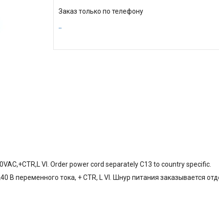
Заказ только по телефону
VAC,+CTR,L VI. Order power cord separately C13 to country specific.
-240 В переменного тока, + CTR, L VI. Шнур питания заказывается от