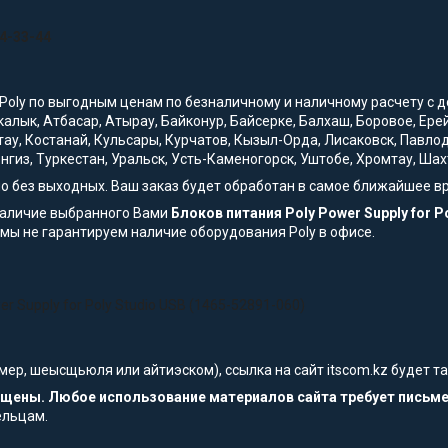
:
54-33-44
Poly по выгодным ценам по безналичному и наличному расчету с дос
ркалык, Атбасар, Атырау, Байконур, Байсерке, Балхаш, Боровое, Е
тау, Костанай, Кульсары, Курчатов, Кызыл-Орда, Лисаковск, Павло
нгиз, Туркестан, Уральск, Усть-Каменогорск, Уштобе, Хромтау, Шах
но без выходных. Ваш заказ будет обработан в самое ближайшее в
наличие выбранного Вами
Блоков питания Poly Power Supply for P
мы не гарантируем наличие оборудования Poly в офисе.
r Supply for Poly Studio USB (1465-52891-060)
мер, шеысщьюля или айтиэском), ссылка на сайт itscom.kz будет 
щищены. Любое использование материалов сайта требует письм
ельцам.