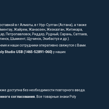
тавкой в г.Алматы, в г.Нур-Султан (Астана), а также
рейментау, Жайрем, Жанаозен, Жезказган, Житикара,
дар, Петропавловск, Риддер, Рудный, Сарань, Сатпаев,
тинск, Шымкент, Щучинск, Экибастуз и др.).
ремя и наши сотрудники оперативно свяжутся с Вами.
oly Studio USB (1465-52891-060)
у наших
также доступна без необходимости повторного ввода.
енного согласования.
Все товарные знаки Poly