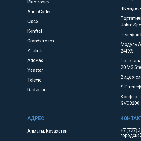
Plantronics
4K видео
AudioCodes
Портатив
Cisco
Jabra Sp
Konftel
Телефон 
Grandstream
Модуль 
Yealink
24FXS
AddPac
Проводна
20 MS St
Yeastar
Видео-си
Televic
SIP телеф
Radvision
Конферен
GVC3200
+7 (727) 
Алматы, Казахстан
городско