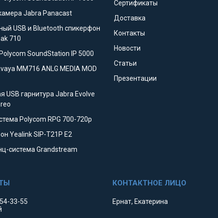
Сертификаты
камера Jabra Panacast
Доставка
ный USB и Bluetooth спикерфон
Контакты
eak 710
Новости
Polycom SoundStation IP 5000
Статьи
Avaya MM716 ANLG MEDIA MOD
Презентации
я USB гарнитура Jabra Evolve
ereo
стема Polycom RPG 700-720p
он Yealink SIP-T21P E2
ц-система Grandstream
354-33-55
Ернат, Екатерина
й