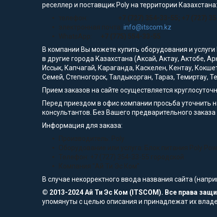
реселлер и поставщик Poly на территории Казахстана
телефон:
+7 (727) 354-33-55; +7 (727) 3
электронная почта:
info@itscom.kz
WhatsApp:
+7 (775) 554-33-55
В компании Вы можете купить оборудования и услуги
в другие города Казахстана (Аксай, Актау, Актобе, А
Иссык, Капчагай, Караганда, Каскелен, Кентау, Кокше
Семей, Степногорск, Талдыкорган, Тараз, Темиртау, Те
Прием заказов на сайте осуществляется круглосуточ
Перед приездом в офис компании просьба уточнить 
консультантов. Без Вашего предварительного заказа 
Информация для заказа:
Производитель: Poly
Оборудование или услуга: Блок питания Poly Powe
Телефон: +7 (727) 354-33-55 городской
Компания "Ай Ти Эс Ком"
В случае некорректного ввода названия сайта (напри
© 2013-2024 Ай Ти Эс Ком (ITSCOM). Все права за
упомянуты с целью описания и принадлежат их влад