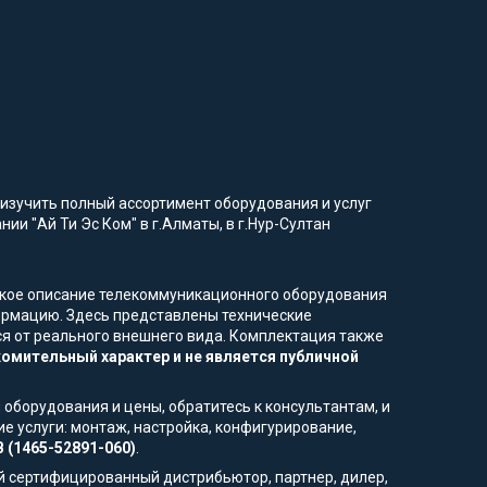
изучить полный ассортимент оборудования и услуг
ии "Ай Ти Эс Ком" в г.Алматы, в г.Нур-Султан
еское описание телекоммуникационного оборудования
ормацию. Здесь представлены технические
ься от реального внешнего вида. Комплектация также
омительный характер и не является публичной
 оборудования и цены, обратитесь к консультантам, и
е услуги: монтаж, настройка, конфигурирование,
B (1465-52891-060)
.
й сертифицированный дистрибьютор, партнер, дилер,