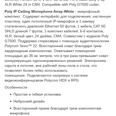
XLR White 24 in CM4. Compatible with Poly G7500 codec.
Poly IP Ceiling Microphone Array-White
- микрофоный
комплект. Содержит интерфейс для подключения, настенную
пластину, один потолочный IP-микрофон и 1 камеру
статического давления Ethernet 50 футов, 1 кабель CAT 5E
SHLD длиной 7 футов, 1 комплект кабелей, 6-6 контактов,
XLR, белый цвет, 24 дюйма, CM4. Совместим с кодеком Poly
G7500. Поддержка стереозвука с помощью аудиотехнологии
Polycom Siren™ 22. Всесторонний охват благодаря трем
кардиоидным компонентам. Охватывает помещения
площадью до 35 кв. метров, что в три раза превышает охват
конкурирующих однонаправленных решений. Электроника
скрыта в потолке, вне рабочей зоны пола и стола, что
позволяет более гибко использовать
помещение. Подключается напрямую к системе
видеоконференцсвязи Polycom HDX и RPG.
Особенности
Простая и гибкая установка
Неброский дизайн
Всесторонний прием благодаря трем компонентам
микрофона