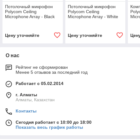
Потолочный микрофон
Потолочный микрофон
Ком
Polycom Ceiling
Polycom Ceiling
Poly
Microphone Array - Black
Microphone Array - White
Micr
"Extension" Kit,
"Extension" Kit,
Soun
дополнительный (2200-
дополнительный (2200-
(220
23810-001)
23810-002)
Цену уточняйте
Цену уточняйте
Цен
О нас
Рейтинг не сформирован
Менее 5 отзывов за последний год
Работает с 05.02.2014
г. Алматы
Алматы, Казахстан
Контакты
Сегодня работает с 10:00 до 18:00
Показать весь график работы