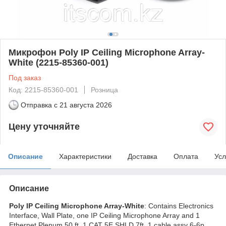
Микрофон Poly IP Ceiling Microphone Array-
White (2215-85360-001)
Под заказ
Код: 2215-85360-001
Розница
Отправка с
21 августа 2026
Цену уточняйте
Описание
Характеристики
Доставка
Оплата
Усл
Описание
Poly IP Ceiling Microphone Array-White
: Contains Electronics
Interface, Wall Plate, one IP Ceiling Microphone Array and 1
Ethernet Plenum 50 ft, 1 CAT 5E SHLD 7ft, 1 cable assy 6-6p