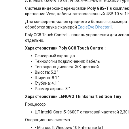
A to Micro USB-B 1.83m; NTSC/PAL;Power: RUSSIA-Type
Система видеоконференцсвязи
Poly G85-T
в комплек
крепление Vesa, кабели: оптоволоконный USB 10 м, 1 H
Для конференц-залов среднего и большого размера. 
обработки звука с камерой
EagleEye Director II
.
Poly GC8 Touch Control - панель управления для испо
отдельно.
Характеристики Poly GC8 Touch Control:
Сенсорный экран: да
Технологии подключения: Кабель
Тип экрана дисплея: ЖК-дисплей
Высота: 5.2 "
Ширина: 8.1 "
Глубина: 4,1 "
Размер экрана: 8 "
Характеристики LENOVO Thinksmart edition Tiny
Процессор
ЦП Intel® Core i5-9600T с тактовой частотой 2,3
Операционная система
• Microsoft Windows 10 Enterprise IoT