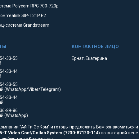
стема Polycom RPG 700-720p
он Yealink SIP-T21P E2
ц-система Grandstream
354-33-55
Ернат, Екатерина
й
354-33-44
й
554-33-55
й (WhatsApp/Viber/Telegram)
554-33-44
ый
736-89-86
й (WhatsApp)
омпании "Ай Ти Эс Ком" и готовы предложить Вам ознакомиться и 
-T Video Conf/Collab System (7230-87120-114)
по выгодной цене 
в любую точку Казахстана.