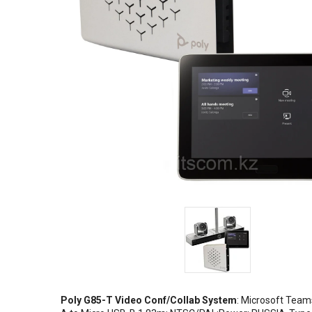
Poly G85-T Video Conf/Collab System
: Microsoft Team