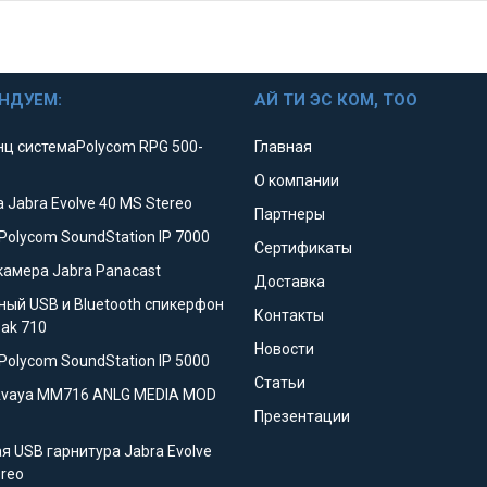
НДУЕМ:
АЙ ТИ ЭС КОМ, ТОО
ц системаPolycom RPG 500-
Главная
О компании
 Jabra Evolve 40 MS Stereo
Партнеры
Polycom SoundStation IP 7000
Сертификаты
камера Jabra Panacast
Доставка
ный USB и Bluetooth спикерфон
Контакты
eak 710
Новости
Polycom SoundStation IP 5000
Статьи
Avaya MM716 ANLG MEDIA MOD
Презентации
я USB гарнитура Jabra Evolve
ereo