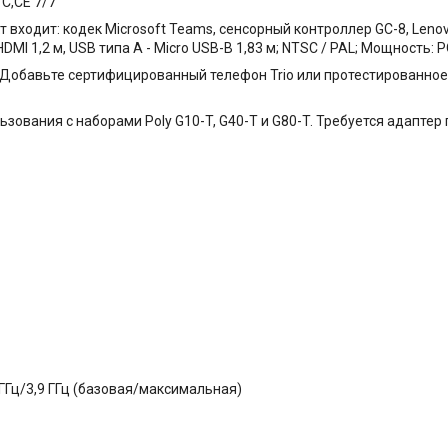
 C,CE 7/7
т входит: кодек Microsoft Teams, сенсорный контроллер GC-8, Lenovo
DMI 1,2 м, USB типа A - Micro USB-B 1,83 м; NTSC / PAL; Мощность: 
Добавьте сертифицированный телефон Trio или протестированное
льзования с наборами Poly G10-T, G40-T и G80-T. Требуется адапте
0 ГГц/3,9 ГГц (базовая/максимальная)