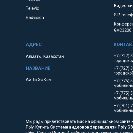
Видео-си
Televic
SIP телеф
Radvision
Конферен
GVC3200
+7 (727) 
Алматы, Казахстан
городско
+7 (727) 
городско
Ай Ти Эс Ком
+7 (775) 
мобильны
+7 (775) 
мобильн
+7 (701) 
мобильны
Мы рады приветствовать Вас на официальном сайте к
Poly. Купить
Система видеоконференцсвязи Poly G85
г.Нур-Султан (Астана), либо мы организуем доставку 