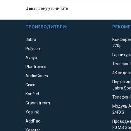
Цена:
Цену уточняйте
ПРОИЗВОДИТЕЛИ:
РЕКОМЕ
Jabra
Конферен
720p
Polycom
Гарнитура
Avaya
Телефон 
Plantronics
4K видео
AudioCodes
Портатив
Cisco
Jabra Sp
Konftel
Телефон 
Grandstream
Модуль 
Yealink
24FXS
AddPac
Проводна
20 MS St
Yeastar