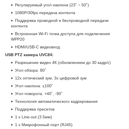
Регулируемый угол наклона (23˚ ~ 50˚)
1080P/30fps передача контента
Поддержка проводной и беспроводной передачи
контента
Встроенная Wi-Fi точка доступа для подключения
WPP20
HDMI/USB-C видеовход
USB PTZ камера UVC84:
Разрешение видео 4К (обновлением до 30 кадр/с)
Угол обзора: 80˚
12x оптический зум, 3х цифровой зум
Угол наклона: ±100˚
Угол поворота: +40˚, -90˚
Технология автоматического кадрирования
Поддержка пресетов
1 x Line-out (3.5мм)
1 x Микрофонный порт (RJ45)