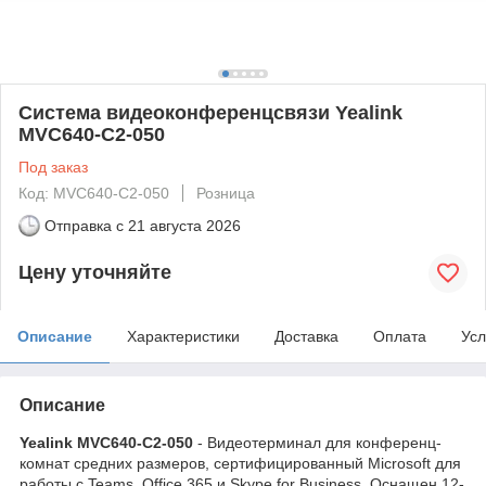
Система видеоконференцсвязи Yealink
MVC640-C2-050
Под заказ
Код: MVC640-C2-050
Розница
Отправка с
21 августа 2026
Цену уточняйте
Описание
Характеристики
Доставка
Оплата
Усл
Описание
Yealink MVC640-C2-050
- Видеотерминал для конференц-
комнат средних размеров, сертифицированный Microsoft для
работы с Teams, Office 365 и Skype for Business. Оснащен 12-