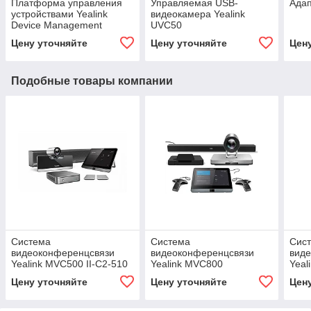
Платформа управления
Управляемая USB-
Адап
устройствами Yealink
видеокамера Yealink
Device Management
UVC50
Platform (YDMP)
Цену уточняйте
Цену уточняйте
Цен
Подобные товары компании
Система
Система
Сис
видеоконференцсвязи
видеоконференцсвязи
вид
Yealink MVC500 II-C2-510
Yealink MVC800
Yeal
Цену уточняйте
Цену уточняйте
Цен