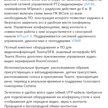
кратной оптикой управляемой PTZ-видеокамеры
UVC84
,
спикерфоном MSpeach с радиусом действия до 6 м. В
комплект включен также мини-ПК MCore со всем
необходимым ПО, конструкция которого позволяет надежно и
безопасно закрепить его в удобном месте конференц-
зала. Управление конференциями, ввод контента и
совместная работа с ним осуществляется с сенсорной
панели
MTouch
II
. Поддерживается системой удаленного
управления, диагностики и техподдержки
YDMP
.
Полный комплект
оборудования и ПО для
видеоконференций Teams/SFB, знакомый интерфейс MS
Teams Rooms дополнен приложением управления аудио-
видео периферией RoomConnect.
Интеллектуальные функции: распознавание образов
присутствующих и автокадрирование, датчик присутствия,
распознавание голоса в приложении Teams, транскрипция
речи, перевод в реальном времени и поддержка голосового
помощника Cortana.
Эстетично и удобно всего один гибкий UTP-кабель требуется
для подключения оборудования на конференц-столе к зоне
отображения для передачи видео, звука и контента.
Проводной и беспроводной обмен контентом