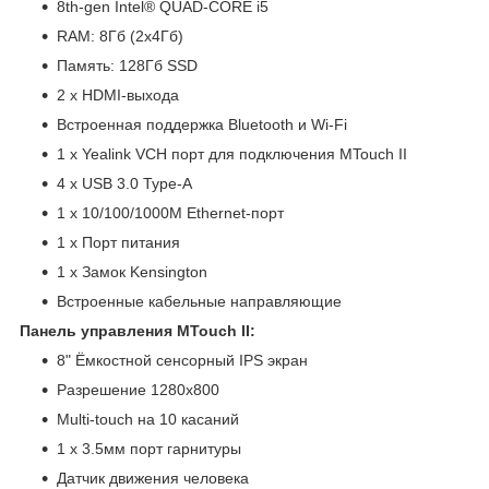
8th-gen Intel® QUAD-CORE i5
RAM: 8Гб (2х4Гб)
Память: 128Гб SSD
2 x HDMI-выхода
Встроенная поддержка Bluetooth и Wi-Fi
1 x Yealink VCH порт для подключения MTouch II
4 х USB 3.0 Type-A
1 x 10/100/1000M Ethernet-порт
1 х Порт питания
1 х Замок Kensington
Встроенные кабельные направляющие
Панель управления MTouch II:
8" Ёмкостной сенсорный IPS экран
Разрешение 1280х800
Multi-touch на 10 касаний
1 х 3.5мм порт гарнитуры
Датчик движения человека