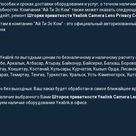
особах и сроках доставки оборудования и услуг, о точном наличии
обностях. Компания "Ай Ти Эс Ком" также может оказать следующи
пдейт, ремонт
Шторки приватности Yealink Camera Lens Privacy C
там в компанию "Ай Ти Эс Ком" - это официальный авторизованны
на:
54-33-44
Yealink по выгодным ценам по безналичному и наличному расчету с 
обе, Аркалык, Атбасар, Атырау, Байконур, Байсерке, Балхаш, Боро
тау, Кокшетау, Костанай, Кульсары, Курчатов, Кызыл-Орда, Лисако
араз, Темиртау, Тенгиз, Туркестан, Уральск, Усть-Каменогорск, Уш
но без выходных. Ваш заказ будет обработан в самое ближайшее в
наличие выбранного Вами
Шторок приватности Yealink Camera Len
уем наличие оборудования Yealink в офисе.
alink Camera Lens Privacy Cover for VC500