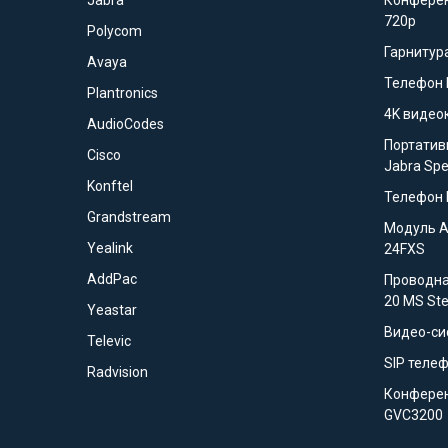
Jabra
Конферен
720p
Polycom
Гарнитура
Avaya
Телефон 
Plantronics
4K видео
AudioCodes
Портатив
Cisco
Jabra Sp
Konftel
Телефон 
Grandstream
Модуль 
Yealink
24FXS
AddPac
Проводна
20 MS St
Yeastar
Видео-си
Televic
SIP телеф
Radvision
Конферен
GVC3200