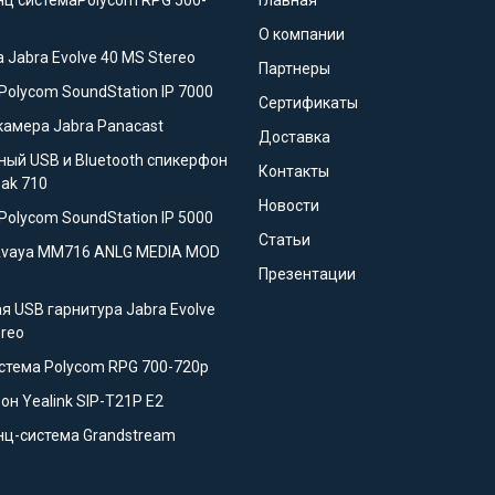
ц системаPolycom RPG 500-
Главная
О компании
 Jabra Evolve 40 MS Stereo
Партнеры
Polycom SoundStation IP 7000
Сертификаты
камера Jabra Panacast
Доставка
ный USB и Bluetooth спикерфон
Контакты
eak 710
Новости
Polycom SoundStation IP 5000
Статьи
Avaya MM716 ANLG MEDIA MOD
Презентации
я USB гарнитура Jabra Evolve
ereo
стема Polycom RPG 700-720p
он Yealink SIP-T21P E2
ц-система Grandstream