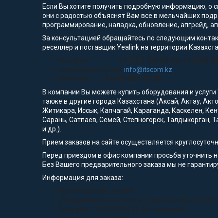
Если Вы хотите получить подробную информацию, о сп
они с радостью объяснят Вам всё в мельчайших подр
программирование, наладка, обновление, апгрейд, а
За консультацией обращайтесь по следующим контак
реселлер и поставщик Yealink на территории Казахста
телефон:
+7 (727) 354-33-55; +7 (727) 3
электронная почта:
info@itscom.kz
WhatsApp:
+7 (775) 554-33-55
В компании Вы можете купить оборудования и услуги
также в другие города Казахстана (Аксай, Актау, Акт
Житикара, Иссык, Капчагай, Караганда, Каскелен, Кен
Сарань, Сатпаев, Семей, Степногорск, Талдыкорган, Т
и др.).
Прием заказов на сайте осуществляется круглосуточ
Перед приездом в офис компании просьба уточнить 
Без Вашего предварительного заказа мы не гарантир
Информация для заказа:
Производитель: Yealink
Оборудование или услуга: Шторка приватности Ye
Телефон: +7 (727) 354-33-55 городской