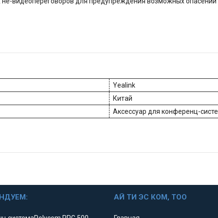
 не-видеопереговоров для предупреждения возможных опасений 
Yealink
Китай
Аксессуар для конференц-сист
НДУЕМ:
АЙ ТИ ЭС КОМ, ТОО