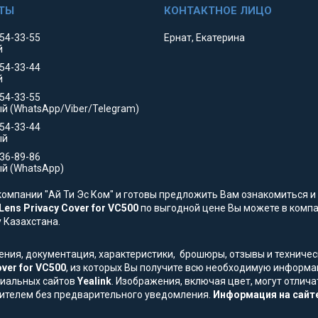
354-33-55
Ернат, Екатерина
й
354-33-44
й
554-33-55
й (WhatsApp/Viber/Telegram)
554-33-44
ый
736-89-86
й (WhatsApp)
омпании "Ай Ти Эс Ком" и готовы предложить Вам ознакомиться и 
ens Privacy Cover for VC500
по выгодной цене Вы можете в компан
у Казахстана.
жения, документация, характеристики, брошюры, отзывы и технич
ver for VC500
, из которых Вы получите всю необходимую информа
ициальных сайтов
Yealink
. Изображения, включая цвет, могут отлича
ителем без предварительного уведомления.
Информация на сайте