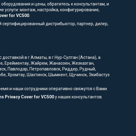
 оборудования и цены, обратитесь к консультантам, и
е услуги: монтаж, настройка, конфигурирование,
over for VC500
.
й сертифицированный дистрибьютор, партнер, дилер,
доставкой в г.Алматы, в г.Нур-Султан (Астана), а
вое, Ерейментау, Жайрем, Жанаозен, Жезказган,
вск, Павлодар, Петропавловск, Риддер, Рудный,
тобе, Хромтау, Шахтинск, Шымкент, Щучинск, Экибастуз
ремя и наши сотрудники оперативно свяжутся с Вами.
s Privacy Cover for VC500
у наших консультантов.