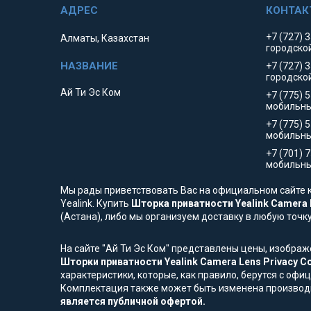
+7 (727) 
Алматы, Казахстан
городско
+7 (727) 
городско
Ай Ти Эс Ком
+7 (775) 
мобильны
+7 (775) 
мобильн
+7 (701) 
мобильны
Мы рады приветствовать Вас на официальном сайте к
Yealink. Купить
Шторка приватности Yealink Camera L
(Астана), либо мы организуем доставку в любую точк
На сайте "Ай Ти Эс Ком" представлены цены, изобра
Шторки приватности Yealink Camera Lens Privacy Co
характеристики, которые, как правило, берутся с оф
Комплектация также может быть изменена производ
является публичной офертой.