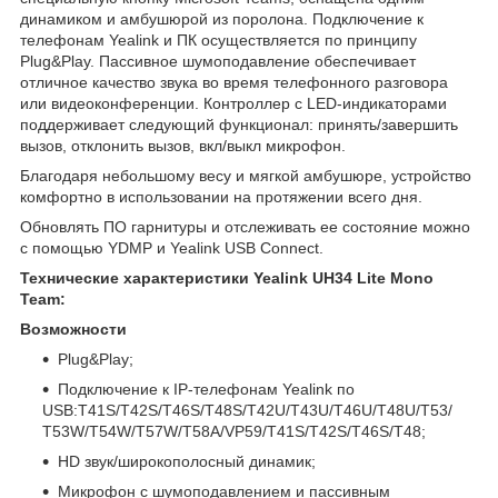
динамиком и амбушюрой из поролона. Подключение к
телефонам Yealink и ПК осуществляется по принципу
Plug&Play. Пассивное шумоподавление обеспечивает
отличное качество звука во время телефонного разговора
или видеоконференции. Контроллер с LED-индикаторами
поддерживает следующий функционал: принять/завершить
вызов, отклонить вызов, вкл/выкл микрофон.
Благодаря небольшому весу и мягкой амбушюре, устройство
комфортно в использовании на протяжении всего дня.
Обновлять ПО гарнитуры и отслеживать ее состояние можно
с помощью YDMP и Yealink USB Connect.
Технические характеристики
Yealink UH34 Lite Mono
Team:
Возможности
Plug&Play;
Подключение к IP-телефонам Yealink по
USB:T41S/T42S/T46S/T48S/T42U/T43U/T46U/T48U/T53/
T53W/T54W/T57W/T58A/VP59/T41S/T42S/T46S/T48;
HD звук/широкополосный динамик;
Микрофон с шумоподавлением и пассивным