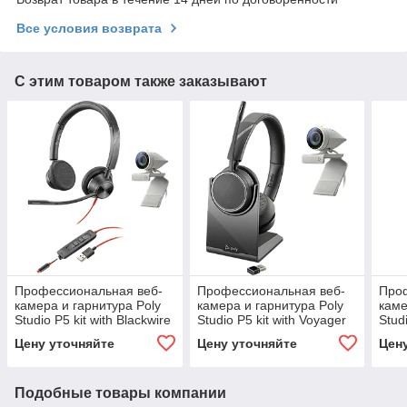
Все условия возврата
С этим товаром также заказывают
Профессиональная веб-
Профессиональная веб-
Про
камера и гарнитура Poly
камера и гарнитура Poly
каме
Studio P5 kit with Blackwire
Studio P5 kit with Voyager
Studi
3325 (2200-87130-025)
4220 UC (2200-87140-025)
3210
Цену уточняйте
Цену уточняйте
Цен
Подобные товары компании