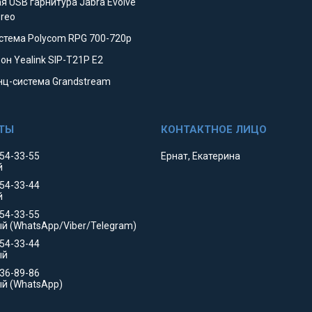
я USB гарнитура Jabra Evolve
ereo
стема Polycom RPG 700-720p
он Yealink SIP-T21P E2
ц-система Grandstream
354-33-55
Ернат, Екатерина
й
354-33-44
й
554-33-55
й (WhatsApp/Viber/Telegram)
554-33-44
ый
736-89-86
й (WhatsApp)