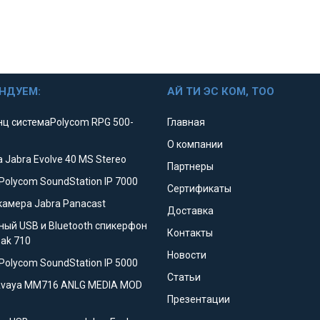
НДУЕМ:
АЙ ТИ ЭС КОМ, ТОО
ц системаPolycom RPG 500-
Главная
О компании
 Jabra Evolve 40 MS Stereo
Партнеры
Polycom SoundStation IP 7000
Сертификаты
камера Jabra Panacast
Доставка
ный USB и Bluetooth спикерфон
Контакты
eak 710
Новости
Polycom SoundStation IP 5000
Статьи
Avaya MM716 ANLG MEDIA MOD
Презентации