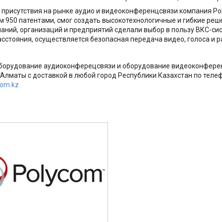
т присутствия на рынке аудио и видеоконференцсвязи компания Po
м 950 патентами, смог создать высокотехнологичные и гибкие реш
паний, организаций и предприятий сделали выбор в пользу ВКС-си
сстояния, осуществляется безопасная передача видео, голоса и р
оборудование аудиоконферецсвязи и оборудование видеоконфер
 Алматы с доставкой в любой город Республики Казахстан по телеф
com.kz