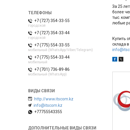
За 25 ле
более че
тыс. ком
+7 (727) 354-33-55
любые ра
городской
+7 (727) 354-33-44
городской
Купить 
склада в
+7 (775) 554-33-55
info@its
мобильный (WhatsApp/Viber/Telegram)
+7 (775) 554-33-44
мобильный
+7 (701) 736-89-86
мобильный (WhatsApp)
http://www.itscom.kz
info@itscom.kz
+77755543355