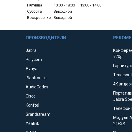
Пятница
10:00
18:00
13:00
14:00
Суббота
Выходной
Воскресенье
Выходной
ПРОИЗВОДИТЕЛИ:
РЕКОМЕ
Jabra
Конферен
720p
Polycom
Гарнитура
Avaya
Телефон 
Plantronics
4K видео
AudioCodes
Портатив
Cisco
Jabra Sp
Konftel
Телефон 
Grandstream
Модуль 
Yealink
24FXS