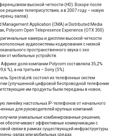
еренцсвязи высокой четкости (HD). Вскоре после
вое решение телеприсутствия, а в 2007 году – новую
еренц-залов).
Management Application (CMA) и Distributed Media
ак, Polycom Open Telepresence Experience (OTX 300).
 оригинальные камеры и дисплеи высокой четкости
окополосные аудиосистемы кодирования с низкой
оканального пространственного звука с эхо
зи от мобильных устройств.
 в Африке доля компании Polycom составляла 35,2%
,6 %), а на третьем – Sony (5%).
ель SpectraLink состоял из телефонных систем
нологии (улучшенной цифровой беспроводной телефонии
ответствующие им продукты были переданы в новое,
ую линейку настольных IP-телефонов от начального
ченных для руководителей крупных компаний.
ы получили уникальные комбинированные решения,
шения обеспечивают эффективные коммуникации с
совой связи в рамках существующей инфраструктуры.
еренц-залах или мобильных средах.