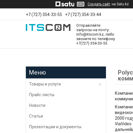
Создать сайт
на Satu.kz
+7 (727) 354-33-55
+7 (727) 354-33-44
Отправляйте
запросы на почту:
info@itscom.kz, либо
звоните по телефону
+7(727) 354-33-55
Poly
комм
Товары и услуги
Компания
Прайс-листы
коммуни
Новости
Компания
видеокон
Статьи
2000 год
ViaVideo
Презентации и документы
дальнейш