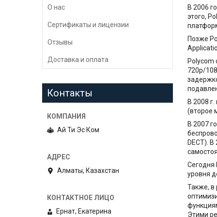
О нас
В 2006 г
этого, P
Сертификаты и лицензии
платформ
Позже Po
Отзывы
Applicat
Доставка и оплата
Polycom 
720p/108
задержко
подавлен
Контакты
В 2008 г
(второе 
В 2007 г
Ай Ти Эс Ком
беспрово
DECT). В
самостоя
Сегодня 
Алматы, Казахстан
уровня д
Также, в
оптимизи
функциям
Ернат, Екатерина
Этими ре