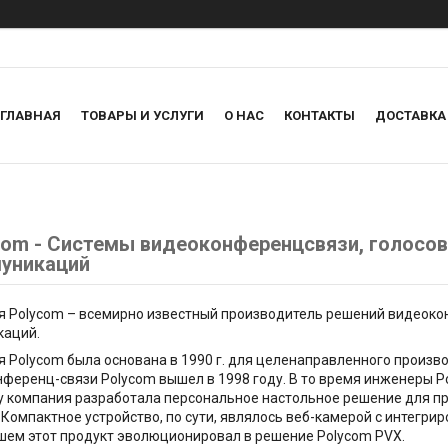
ГЛАВНАЯ
ТОВАРЫ И УСЛУГИ
О НАС
КОНТАКТЫ
ДОСТАВКА
com - Системы видеоконференцсвязи, голосов
уникаций
 Polycom – всемирно известный производитель решений видеоко
каций.
 Polycom была основана в 1990 г. для целенаправленного произв
ференц-связи Polycom вышел в 1998 году. В то время инженеры Po
у компания разработала персональное настольное решение для 
. Компактное устройство, по сути, являлось веб-камерой с интег
ем этот продукт эволюционировал в решение Polycom PVX.