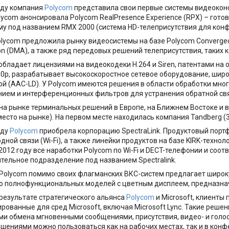
оду компания
Polycom
представила свои первые системы видеоконф
olycom анонсировала Polycom RealPresence Experience (RPX) – гото
у под названием RMX 2000 (система HD-телеприсутствия для конф
lycom предложила рынку видеосистемы на базе Polycom Converged 
ion (DMA), а также ряд передовых решений телеприсутствия, таких к
обладает лицензиями на видеокодеки H.264 и Siren, патентами на
0p, разрабатывает высокоскоростное сетевое оборудование, шир
й (AAC-LD). У Polycom имеются решения в области обработки мног
ием и интерференционных фильтров для устранения обратной свя
. на рынке терминальных решений в Европе, на Ближнем Востоке и
место на рынке). На первом месте находилась компания Tandberg (39
оду
Polycom
приобрела корпорацию SpectraLink. Продуктовый портф
дной связи (Wi-Fi), а также линейки продуктов на базе KIRK-тех
 2012 году все наработки Polycom по Wi-Fi и DECT-телефонии и со
тельное подразделение под названием Spectralink.
Polycom помимо своих флагманских ВКС-систем предлагает широк
о полнофункциональных моделей с цветным дисплеем, предназна
 результате стратегического альянса
Polycom
и Microsoft, клиент
рованные для сред Microsoft, включая Microsoft Lync. Такие ре
и обмена мгновенными сообщениями, присутствия, видео- и голо
шениями можно пользоваться как на рабочих местах, так и в конф