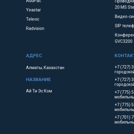
AddPac
Проводна
20 MS St
Yeastar
Видео-си
Televic
SIP телеф
Radvision
Конферен
GVC3200
+7 (727) 
Алматы, Казахстан
городско
+7 (727) 
городско
Ай Ти Эс Ком
+7 (775) 
мобильны
+7 (775) 
мобильн
+7 (701) 
мобильны