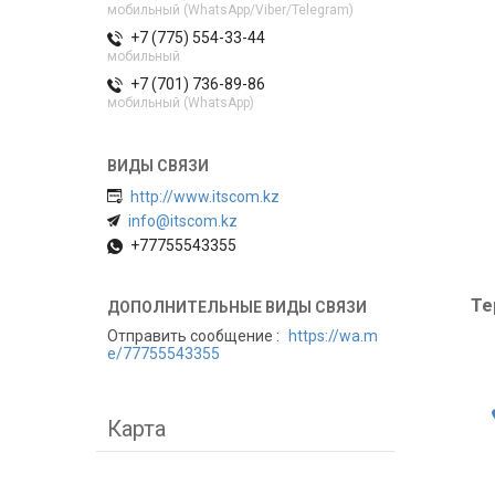
мобильный (WhatsApp/Viber/Telegram)
+7 (775) 554-33-44
мобильный
+7 (701) 736-89-86
мобильный (WhatsApp)
http://www.itscom.kz
info@itscom.kz
+77755543355
Те
Отправить сообщение
https://wa.m
e/77755543355
Карта