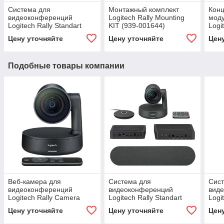
Система для
Монтажный комплект
Конц
видеоконференций
Logitech Rally Mounting
мод
Logitech Rally Standart
KIT (939-001644)
Logi
(960-001218)
(939
Цену уточняйте
Цену уточняйте
Цен
Подобные товары компании
Веб-камера для
Система для
Сис
видеоконференций
видеоконференций
вид
Logitech Rally Camera
Logitech Rally Standart
Logi
(960-001227)
(960-001218)
0012
Цену уточняйте
Цену уточняйте
Цен