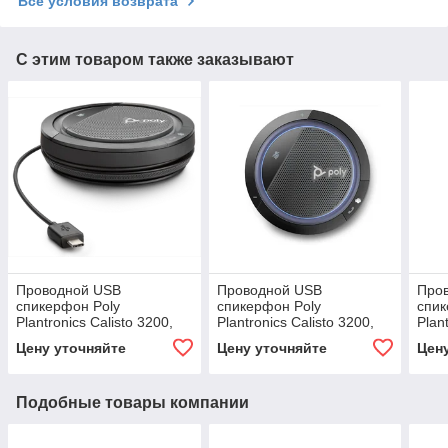
Все условия возврата
С этим товаром также заказывают
Проводной USB
Проводной USB
Про
спикерфон Poly
спикерфон Poly
спик
Plantronics Calisto 3200,
Plantronics Calisto 3200,
Plan
Microsoft Teams, USB-C
Microsoft Teams, USB-A
USB-
Цену уточняйте
Цену уточняйте
Цен
(214182-01)
(214181-01)
Подобные товары компании