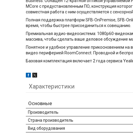
Business. Оснащен 12-кратной оптикой управляемой
MCore с предустановленным ПО, конструкция которого
совместная работа с ним осуществляется с сенсорно
Полная поддержка платформ SFB-OnPremise, SFB-Onli
время, чтобы быстрее присоединиться к совещанию.
Премиальная аудио-видеосистема: 1080р60-видеока
массива, чтобы сделать ваше деловое обсуждение м
Понятное и удобное управление прикосновением на 
видео периферией RoomConnect. Проводной и беспро
Базовая комплектация включает 2 года сервиса Yeal
Характеристики
Основные
Производитель
Страна производитель
Вид оборудования