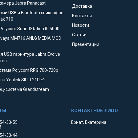
камера Jabra Panacast
Доставка
ный USB и Bluetooth спикерфон
Контакты
eak 710
Новости
Polycom SoundStation IP 5000
Статьи
Avaya MM716 ANLG MEDIA MOD
Презентации
я USB гарнитура Jabra Evolve
ereo
стема Polycom RPG 700-720p
он Yealink SIP-T21P E2
ц-система Grandstream
354-33-55
Ернат, Екатерина
й
354-33-44