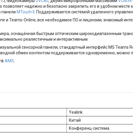
 PTZ-видеокамеры
UVC80
, двумя микрофонными массивами
VCM34
 позволяет надежно и безопасно закрепить его в удобном месте к
й панели
MTouch II
. Поддерживается системой удаленного управлен
ne и Teams-Online, все необходимое ПО и лицензии, знакомый ин
мера, оснащённая быстрым оптическим широкодиапазонным тран
аксимально реалистичным и интерактивным.
визуальной сенсорной панели, стандартный интерфейс MS Teams 
водной обмен контентом поддерживается одновременно, можно ле
ink
AMS
.
Yealink
Китай
Конференц-система