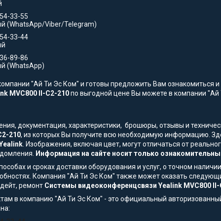
й
554-33-55
й (WhatsApp/Viber/Telegram)
554-33-44
ый
736-89-86
й (WhatsApp)
омпании "Ай Ти Эс Ком" и готовы предложить Вам ознакомиться и 
nk MVC800 II-C2-210
по выгодной цене Вы можете в компании "Ай Т
жения, документация, характеристики, брошюры, отзывы и технич
C2-210
, из которых Вы получите всю необходимую информацию. Зд
Yealink
. Изображения, включая цвет, могут отличаться от реальн
едомления.
Информация на сайте носит только ознакомительный
особах и сроках доставки оборудования и услуг, о точном наличии
обностях. Компания "Ай Ти Эс Ком" также может оказать следующи
пдейт, ремонт
Системы видеоконференцсвязи Yealink MVC800 II-
там в компанию "Ай Ти Эс Ком" - это официальный авторизованны
на: