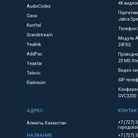
4K видео
AudioCodes
Портатив
Cisco
Jabra Sp
Konftel
Телефон 
Grandstream
Модуль 
Yealink
24FXS
AddPac
Проводна
20 MS St
Yeastar
Видео-си
Televic
SIP телеф
Radvision
Конферен
GVC3200
+7 (727) 
Алматы, Казахстан
городско
+7 (727) 