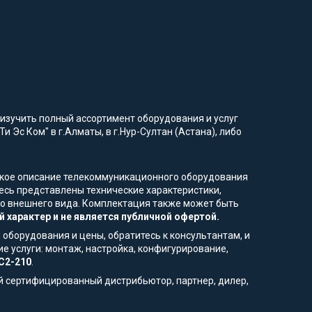
изучить полный ассортимент оборудования и услуг
и Эс Ком" в г.Алматы, в г.Нур-Султан (Астана), либо
еское описание телекоммуникационного оборудования
есь представлены технические характеристики,
ого внешнего вида. Комплектация также может быть
 характер и не является публичной офертой.
 оборудования и цены, обратитесь к консультантам, и
е услуги: монтаж, настройка, конфигурирование,
C2-210
.
й сертифицированный дистрибьютор, партнер, дилер,