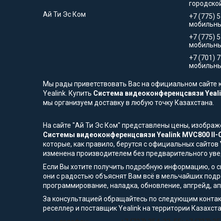
городско
Ай Ти Эс Ком
+7 (775) 
мобильны
+7 (775) 
мобильн
+7 (701) 
мобильны
Мы рады приветствовать Вас на официальном сайте к
Yealink. Купить
Система видеоконференцсвязи Yeali
мы организуем доставку в любую точку Казахстана.
На сайте "Ай Ти Эс Ком" представлены цены, изобра
Системы видеоконференцсвязи Yealink MVC800 II-
которые, как правило, берутся с официальных сайтов
изменена производителем без предварительного ув
Если Вы хотите получить подробную информацию, о сп
они с радостью объяснят Вам всё в мельчайших подр
программирование, наладка, обновление, апгрейд, а
За консультацией обращайтесь по следующим контак
реселлер и поставщик Yealink на территории Казахста