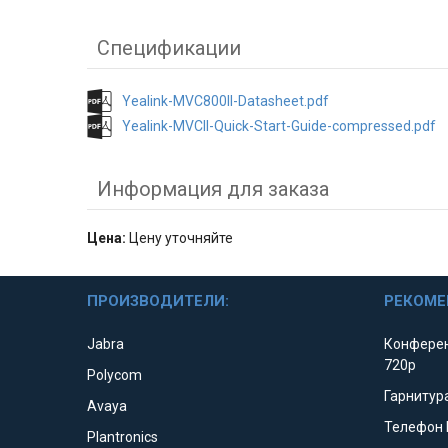
Спецификации
Yealink-MVC800II-Datasheet.pdf
Yealink-MVCII-Quick-Start-Guide-compressed.pdf
Информация для заказа
Цена:
Цену уточняйте
ПРОИЗВОДИТЕЛИ:
РЕКОМЕ
Jabra
Конферен
720p
Polycom
Гарнитура
Avaya
Телефон 
Plantronics