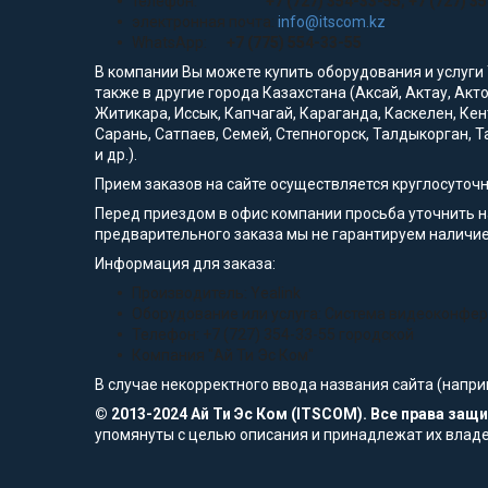
телефон:
+7 (727) 354-33-55; +7 (727) 3
электронная почта:
info@itscom.kz
WhatsApp:
+7 (775) 554-33-55
В компании Вы можете купить оборудования и услуги
также в другие города Казахстана (Аксай, Актау, Акт
Житикара, Иссык, Капчагай, Караганда, Каскелен, Кен
Сарань, Сатпаев, Семей, Степногорск, Талдыкорган, Т
и др.).
Прием заказов на сайте осуществляется круглосуточ
Перед приездом в офис компании просьба уточнить 
предварительного заказа мы не гарантируем наличие 
Информация для заказа:
Производитель: Yealink
Оборудование или услуга: Система видеоконфере
Телефон: +7 (727) 354-33-55 городской
Компания "Ай Ти Эс Ком"
В случае некорректного ввода названия сайта (напри
© 2013-2024 Ай Ти Эс Ком (ITSCOM). Все права за
упомянуты с целью описания и принадлежат их влад