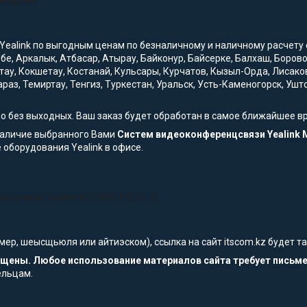
54-33-44
Yealink по выгодным ценам по безналичному и наличному расчету с 
обе, Аркалык, Атбасар, Атырау, Байконур, Байсерке, Балхаш, Боро
тау, Кокшетау, Костанай, Кульсары, Курчатов, Кызыл-Орда, Лисако
араз, Темиртау, Тенгиз, Туркестан, Уральск, Усть-Каменогорск, Уш
но без выходных. Ваш заказ будет обработан в самое ближайшее в
наличие выбранного Вами
Систем видеоконференцсвязи Yealink M
оборудования Yealink в офисе.
нцсвязи Yealink MVC800 II-C2-210
мер, шеысщьюля или айтиэском), ссылка на сайт itscom.kz будет 
щищены. Любое использование материалов сайта требует письм
ельцам.