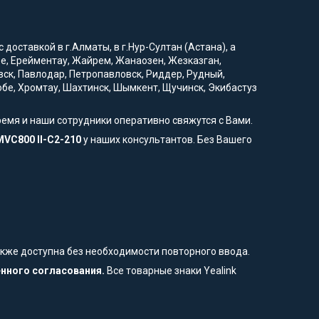
доставкой в г.Алматы, в г.Нур-Султан (Астана), а
вое, Ерейментау, Жайрем, Жанаозен, Жезказган,
вск, Павлодар, Петропавловск, Риддер, Рудный,
тобе, Хромтау, Шахтинск, Шымкент, Щучинск, Экибастуз
ремя и наши сотрудники оперативно свяжутся с Вами.
VC800 II-C2-210
у наших консультантов. Без Вашего
также доступна без необходимости повторного ввода.
енного согласования.
Все товарные знаки Yealink