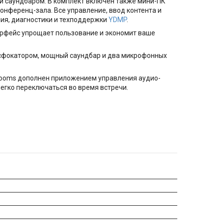
и саундбаром. В комплект включен также мини-ПК
онференц-зала. Все управление, ввод контента и
ия, диагностики и техподдержки
YDMP
.
терфейс упрощает пользование и экономит ваше
сфокатором, мощный саундбар и два микрофонных
Rooms дополнен приложением управления аудио-
гко переключаться во время встречи.