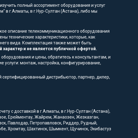
изучить полный ассортимент оборудования и услуг
" в г.Алматы, в г.Нур-Султан (Астана), либо мы
еское описание телекоммуникационного оборудования
ны технические характеристики, которые, как
ешнего вида. Комплектация также может быть
 характер и не является публичной офертой.
 оборудования и цены, обратитесь к консультантам, и
е услуги: монтаж, настройка, конфигурирование,
й сертифицированный дистрибьютор, партнер, дилер,
ту с доставкой в г.Алматы, в г.Нур-Султан (Астана),
овое, Ерейментау, Жайрем, Жанаозен, Жезказган,
вск, Павлодар, Петропавловск, Риддер, Рудный,
тобе, Хромтау, Шахтинск, Шымкент, Щучинск, Экибастуз