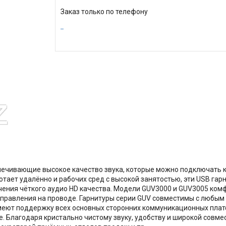
Заказ только по телефону
спечивающие высокое качество звука, которые можно подключать 
аботает удалённо и рабочих сред с высокой занятостью, эти USB 
ения чёткого аудио HD качества. Модели GUV3000 и GUV3005 комф
управления на проводе. Гарнитуры серии GUV совместимы с любым 
меют поддержку всех основных сторонних коммуникационных платф
e. Благодаря кристально чистому звуку, удобству и широкой совм