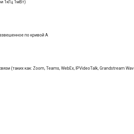
ри 1кГц 1мВт)
 взвешенное по кривой A
и (таких как: Zoom, Teams, WebEx, IPVideoTalk, Grandstream Wave