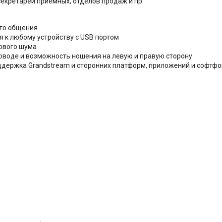
секретарей приёмных, отделов продаж и пр.
ого общения
 к любому устройству с USB портом
ового шума
роводе и возможность ношения на левую и правую сторону
ддержка Grandstream и сторонних платформ, приложений и софтф
: