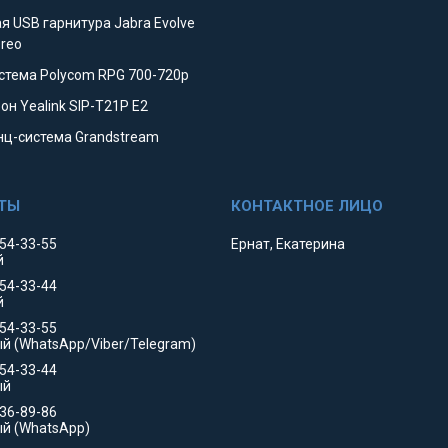
я USB гарнитура Jabra Evolve
ereo
стема Polycom RPG 700-720p
он Yealink SIP-T21P E2
ц-система Grandstream
354-33-55
Ернат, Екатерина
й
354-33-44
й
554-33-55
й (WhatsApp/Viber/Telegram)
554-33-44
ый
736-89-86
й (WhatsApp)