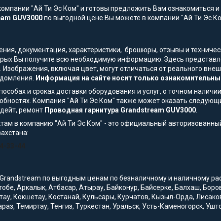
омпании "Ай Ти Эс Ком" и готовы предложить Вам ознакомиться и 
ream GUV3000
по выгодной цене Вы можете в компании "Ай Ти Эс Ком
жения, документация, характеристики, брошюры, отзывы и технич
торых Вы получите всю необходимую информацию. Здесь представле
. Изображения, включая цвет, могут отличаться от реального вн
едомления.
Информация на сайте носит только ознакомительный
особах и сроках доставки оборудования и услуг, о точном наличии
обностях. Компания "Ай Ти Эс Ком" также может оказать следующи
пдейт, ремонт
Проводная гарнитура Grandstream GUV3000
.
там в компанию "Ай Ти Эс Ком" - это официальный авторизованны
захстана:
54-33-44
Grandstream по выгодным ценам по безналичному и наличному расче
ктобе, Аркалык, Атбасар, Атырау, Байконур, Байсерке, Балхаш, Бор
тау, Кокшетау, Костанай, Кульсары, Курчатов, Кызыл-Орда, Лисако
араз, Темиртау, Тенгиз, Туркестан, Уральск, Усть-Каменогорск, Уш