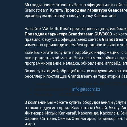
Мы рады приветствовать Вас на официальном сайте к
Grandstream. Купить
Проводная гарнитура Grandst
организуем доставку в любую точку Казахстана.
На сайте "Ай Ти Эс Ком" представлены цены, изобра
Проводная гарнитура Grandstream GUV3000
, из ко
правило, берутся с официальных сайтов
Grandstream
изменена производителем без предварительного ув
Если Вы хотите получить подробную информацию, о сп
они с радостью объяснят Вам всё в мельчайших подр
программирование, наладка, обновление, апгрейд, а
За консультацией обращайтесь по следующим контак
реселлер и поставщик Grandstream на территории Ка
телефон:
+7 (727) 354-33-55; +7 (727) 3
электронная почта:
info@itscom.kz
WhatsApp:
+7 (775) 554-33-55
В компании Вы можете купить оборудования и услуги
а также в другие города Казахстана (Аксай, Актау, А
Житикара, Иссык, Капчагай, Караганда, Каскелен, Кен
Сарань, Сатпаев, Семей, Степногорск, Талдыкорган, Т
и др.).