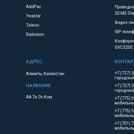
AddPac
Проводна
20 MS St
Yeastar
Видео-си
Televic
SIP телеф
Radvision
Конферен
GVC3200
+7 (727) 
Алматы, Казахстан
городско
+7 (727) 
городско
Ай Ти Эс Ком
+7 (775) 
мобильны
+7 (775) 
мобильн
+7 (701) 
мобильны