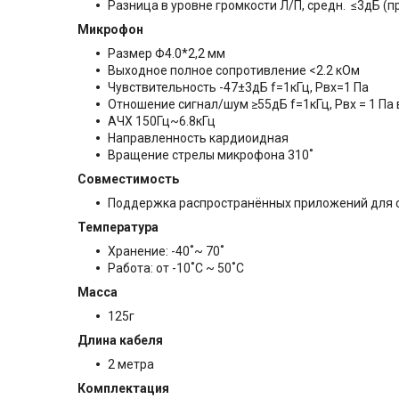
Разница в уровне громкости Л/П, средн. ≤3дБ (п
Микрофон
Размер Φ4.0*2,2 мм
Выходное полное сопротивление <2.2 кОм
Чувствительность -47±3дБ f=1кГц, Pвх=1 Па
Отношение сигнал/шум ≥55дБ f=1кГц, Pвх = 1 Па
АЧХ 150Гц~6.8кГц
Направленность кардиоидная
Вращение стрелы микрофона 310˚
Совместимость
Поддержка распространённых приложений для связ
Температура
Хранение: -40˚~ 70˚
Работа: от -10˚C ~ 50˚C
Масса
125г
Длина кабеля
2 метра
Комплектация