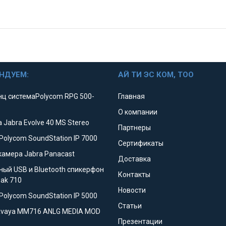
НДУЕМ:
АЙ ТИ ЭС КОМ, ТОО
ц системаPolycom RPG 500-
Главная
О компании
 Jabra Evolve 40 MS Stereo
Партнеры
Polycom SoundStation IP 7000
Сертификаты
камера Jabra Panacast
Доставка
ный USB и Bluetooth спикерфон
Контакты
eak 710
Новости
Polycom SoundStation IP 5000
Статьи
Avaya MM716 ANLG MEDIA MOD
Презентации