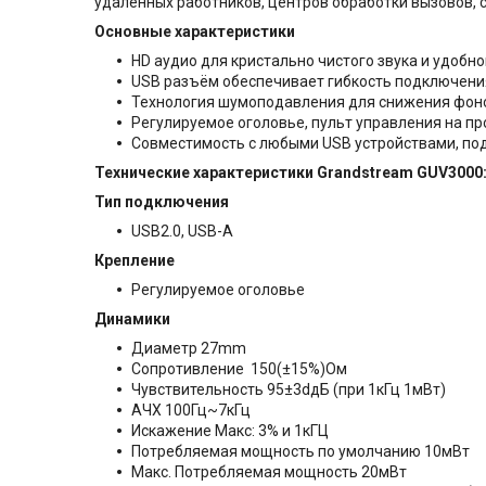
удалённых работников, центров обработки вызовов, 
Основные характеристики
HD аудио для кристально чистого звука и удобн
USB разъём обеспечивает гибкость подключения
Технология шумоподавления для снижения фон
Регулируемое оголовье, пульт управления на п
Совместимость с любыми USB устройствами, по
Технические характеристики Grandstream
GUV3000
Тип подключения
USB2.0, USB-A
Крепление
Регулируемое оголовье
Динамики
Диаметр 27mm
Сопротивление 150(±15%)Ом
Чувствительность 95±3dдБ (при 1кГц 1мВт)
АЧХ 100Гц~7кГц
Искажение Макс: 3% и 1кГЦ
Потребляемая мощность по умолчанию 10мВт
Макс. Потребляемая мощность 20мВт