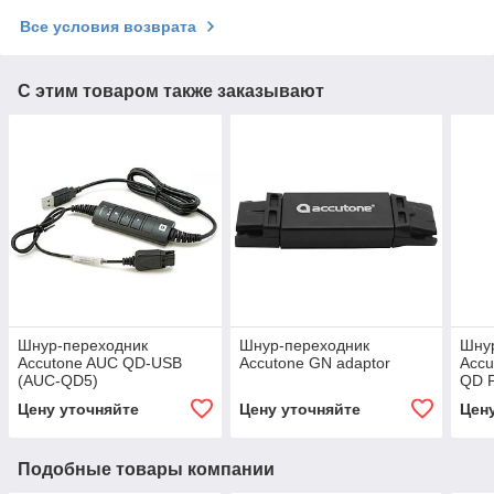
Все условия возврата
С этим товаром также заказывают
Шнур-переходник
Шнур-переходник
Шну
Accutone AUC QD-USB
Accutone GN adaptor
Accu
(AUC-QD5)
QD P
QD5
Цену уточняйте
Цену уточняйте
Цен
Подобные товары компании