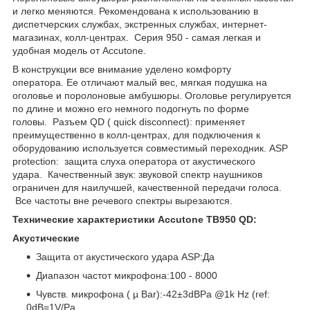
и легко меняются. Рекомендована к использованию в
диспетчерских службах, экстренных службах, интернет-
магазинах, колл-центрах. Серия 950 - самая легкая и
удобная модель от Accutone.
В конструкции все внимание уделено комфорту
оператора. Ее отличают малый вес, мягкая подушка на
оголовье и поролоновые амбушюры. Оголовье регулируется
по длине и можно его немного подогнуть по форме
головы. Разъем QD ( quick disconnect): применяет
преимущественно в колл-центрах, для подключения к
оборудованию используется совместимый переходник. ASP
protection: защита слуха оператора от акустического
удара. Качественный звук: звуковой спектр наушников
ограничен для наилучшей, качественной передачи голоса.
Все частоты вне речевого спектры вырезаются.
Технические характеристики Accutone TB950 QD:
Акустические
Защита от акустического удара ASP:Да
Диапазон частот микрофона:100 - 8000
Чувств. микрофона ( µ Bar):-42±3dBPa @1k Hz (ref:
0dB=1V/Pa