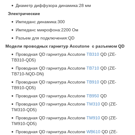
Диаметр диффузора динамика:28 мм
Электрические
Импеданс динамика:300
Импеданс микрофона:2200 Ом
Разъем для подключения:QD
Модели проводных гарнитур Accutone с разъемом QD
Проводная QD гарнитура Accutone
TB310
QD (ZE-
TB310-QD5)
Проводная QD гарнитура Accutone
TB710
QD (ZE-
TB710-NQD-DN)
Проводная QD гарнитура Accutone
TB910
QD (ZE-
TB910-QD5)
Проводная QD гарнитура Accutone
TB950
QD
Проводная QD гарнитура Accutone
TM310
QD (ZE-
TM310-QD5)
Проводная QD гарнитура Accutone
TM910
QD (ZE-
TM910-QD5)
Проводная QD гарнитура Accutone
WB610
QD (ZE-