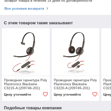
Возврат товара в течение 14 дней по договоренности
Все условия возврата
С этим товаром также заказывают
Проводная гарнитура Poly
Проводная гарнитура Poly
Пров
Plantronics Blackwire
Plantronics Blackwire
Plan
C3215-A (209746-201)
C3220-A (209745-201)
C321
Цену уточняйте
Цену уточняйте
Цен
Подобные товары компании