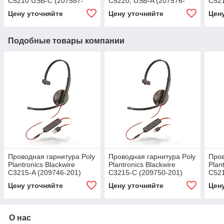
C5210 USB-C (207587-
C5220, USB-A (207576-
C521
201)
201)
201)
Цену уточняйте
Цену уточняйте
Цен
Подобные товары компании
Проводная гарнитура Poly
Проводная гарнитура Poly
Пров
Plantronics Blackwire
Plantronics Blackwire
Plan
C3215-A (209746-201)
C3215-С (209750-201)
C521
201)
Цену уточняйте
Цену уточняйте
Цен
О нас