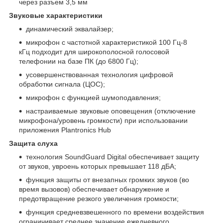
через разъем 3,5 мм
Звуковые характеристики
динамический эквалайзер;
микрофон с частотной характеристикой 100 Гц-8
кГц подходит для широкополосной голосовой
телефонии на базе ПК (до 6800 Гц);
усовершенствованная технология цифровой
обработки сигнала (ЦОС);
микрофон с функцией шумоподавления;
настраиваемые звуковые оповещения (отключение
микрофона/уровень громкости) при использовании
приложения Plantronics Hub
Защита слуха
технология SoundGuard Digital обеспечивает защиту
от звуков, увроень которых превышает 118 дБА;
функция защиты от внезапных громких звуков (во
время вызовов) обеспечивает обнаружение и
предотвращение резкого увеличения громкости;
функция средневзвешенного по времени воздействия
ограничивает среднее значение ежедневного