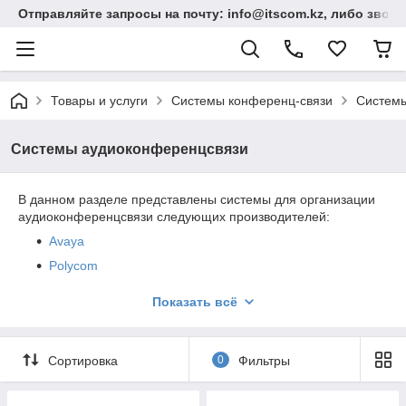
Отправляйте запросы на почту: info@itscom.kz, либо звонит
Товары и услуги
Системы конференц-связи
Системы
Системы аудиоконференцсвязи
В данном разделе представлены системы для организации
аудиоконференцсвязи следующих производителей:
Avaya
Polycom
Konftel
Показать всё
OPTIXTREAM
Jabra
Сортировка
0
Фильтры
Yealink
Snom