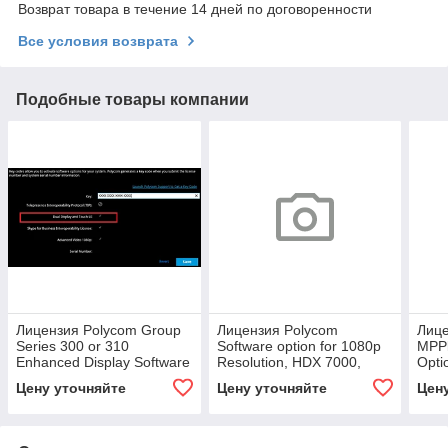
Возврат товара в течение 14 дней по договоренности
Все условия возврата
Подобные товары компании
Лицензия Polycom Group
Лицензия Polycom
Лиц
Series 300 or 310
Software option for 1080p
MPPl
Enhanced Display Software
Resolution, HDX 7000,
Opti
License (5150-65085-001)
8000, 9000 (5150-26946-
2391
Цену уточняйте
Цену уточняйте
Цен
001)