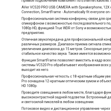
Прямое подключение компонент по Ethwrnet кабелю. В
AVer VC520 PRO USB CAMERA with Speakerphone, 12X opti
Connection, SmartFrame - Automatically fit everyone on
Профессиональная система конференц-связи для сре
спикерфоном с возможностью последовательного по
1080p HD, функцией True WDR от Sony и возможность
предприятию.
Отличная звукопередача для профессиональной конф
различных размеров. Диапазон приема сигнала спик
увеличения диапазона до 15 метров. Сенсорные регу
стабильное качество звука. Также имеется возможн
Функция SmartFrame позволяет вместить в кадр все
системы VC520 Pro обрабатывает изображения всех уч
выходит из него.
Профессиональная четкость с 18-кратным общим уве
Pro оснащена 12-кратным оптическим зумом и объект
HD 1080p.
Проводите совещания в любом месте, благодаря фун
высококонтрастной задней подсветки. Встроенный да
и светосилой пикселей в любом освещении.
Потоковое видео и дистанционное управление через 