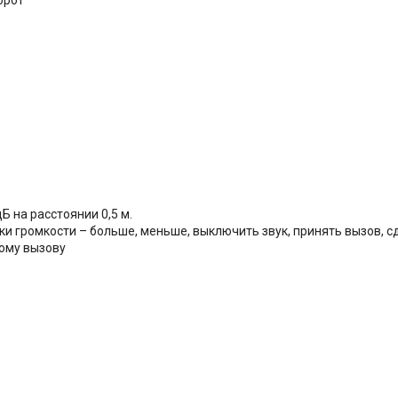
орот
 на расстоянии 0,5 м.
 громкости – больше, меньше, выключить звук, принять вызов, сд
ому вызову