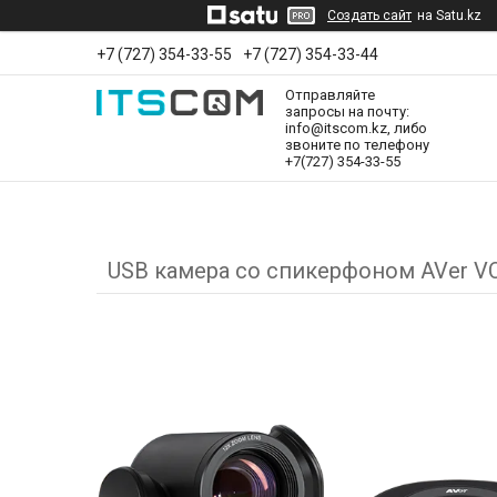
Создать сайт
на Satu.kz
+7 (727) 354-33-55
+7 (727) 354-33-44
Отправляйте
запросы на почту:
info@itscom.kz, либо
звоните по телефону
+7(727) 354-33-55
USB камера со спикерфоном AVer VC