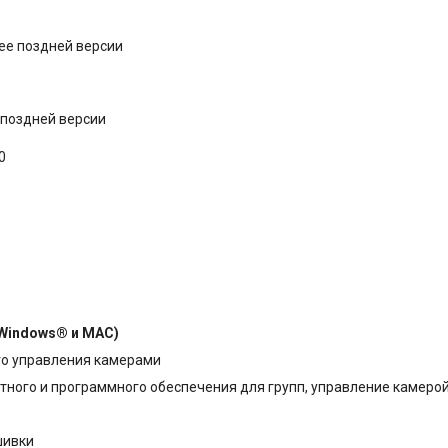
лее поздней версии
е поздней версии
0
Windows® и MAC)
го управления камерами
ного и программного обеспечения для групп, управление камерой
шивки