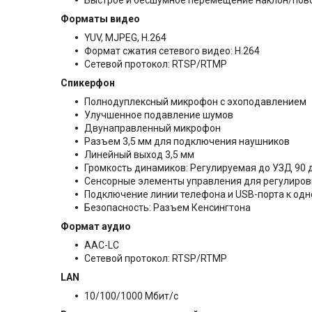
Быстрое и бесшумное перемещение наклон/пов
Форматы видео
YUV, MJPEG, H.264
Формат сжатия сетевого видео: H.264
Сетевой протокол: RTSP/RTMP
Спикерфон
Полнодуплексный микрофон с эхоподавлением
Улучшенное подавление шумов
Двунаправленный микрофон
Разъем 3,5 мм для подключения наушников
Линейный выход 3,5 мм
Громкость динамиков: Регулируемая до УЗД 90 дБ
Сенсорные элементы управления для регулировки
Подключение линии телефона и USB-порта к одн
Безопасность: Разъем Кенсингтона
Формат аудио
AAC-LC
Сетевой протокол: RTSP/RTMP
LAN
10/100/1000 Мбит/с