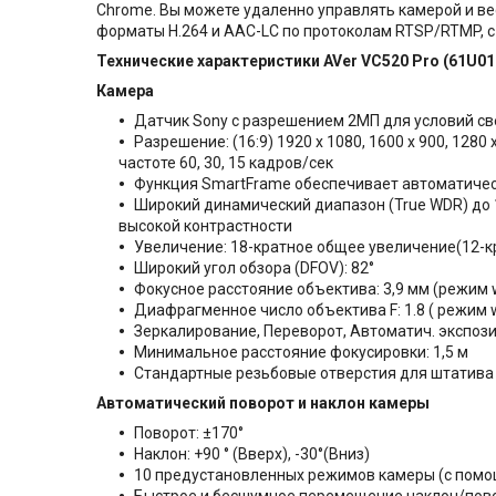
Chrome. Вы можете удаленно управлять камерой и ве
форматы H.264 и AAC-LC по протоколам RTSP/RTMP, с 
Технические характеристики AVer VC520 Pro (61U01
Камера
Датчик Sony с разрешением 2MП для условий св
Разрешение: (16:9) 1920 x 1080, 1600 x 900, 1280 x 7
частоте 60, 30, 15 кадров/сек
Функция SmartFrame обеспечивает автоматическ
Широкий динамический диапазон (True WDR) до 
высокой контрастности
Увеличение: 18-кратное общее увеличение(12-к
Широкий угол обзора (DFOV): 82°
Фокусное расстояние объектива: 3,9 мм (режим w
Диафрагменное число объектива F: 1.8 ( режим wi
Зеркалирование, Переворот, Автоматич. экспоз
Минимальное расстояние фокусировки: 1,5 м
Стандартные резьбовые отверстия для штатива 
Автоматический поворот и наклон камеры
Поворот: ±170°
Наклон: +90 ° (Вверх), -30°(Вниз)
10 предустановленных режимов камеры (с помо