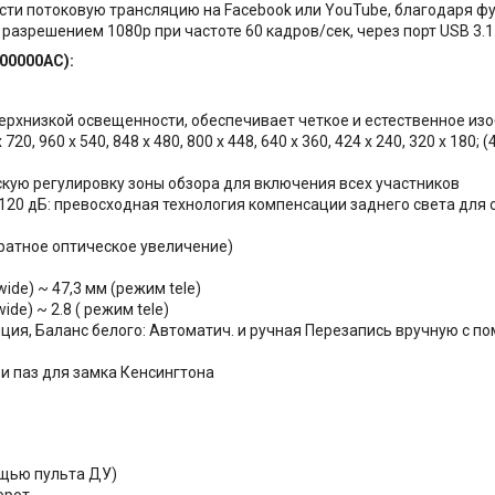
сти потоковую трансляцию на Facebook или YouTube, благодаря ф
разрешением 1080p при частоте 60 кадров/сек, через порт USB 3.1
00000AC):
ерхнизкой освещенности, обеспечивает четкое и естественное из
20, 960 x 540, 848 x 480, 800 x 448, 640 x 360, 424 x 240, 320 x 180; (4
ую регулировку зоны обзора для включения всех участников
120 дБ: превосходная технология компенсации заднего света для
ратное оптическое увеличение)
ide) ~ 47,3 мм (режим tele)
de) ~ 2.8 ( режим tele)
иция, Баланс белого: Автоматич. и ручная Перезапись вручную с
и паз для замка Кенсингтона
щью пульта ДУ)