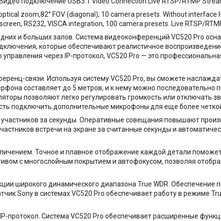
идео подключение USB3.1 Video Connection Live RTSP/RTMP Streami
cal zoom,82° FOV (diagonal), 10 camera presets. Without interface H
-screen, RS232, VISCA integration, 100 camera presets. Live RTSP/RTM
дних и больших залов. Система видеоконференций VC520 Pro осна
дключения, которые обеспечивают реалистичное воспроизведени
ю управления через IP-протокол, VC520 Pro — это профессиональн
еренц-связи. Используя систему VC520 Pro, вы сможете наслажда
ерфона составляет до 5 метров, и к нему можно последовательно
ляторы позволяют легко регулировать громкость или отключать з
ость подключить дополнительные микрофоны для еще более четкой
х участников за секунды. Оперативные совещания повышают прои
астников встречи на экране за считанные секунды и автоматически
личением. Точное и плавное отображение каждой детали поможе
ивом с многослойным покрытием и автофокусом, позволяя отображ
кции широкого динамического диапазона True WDR. Обеспечение п
тчик Sony в системах VC520 Pro обеспечивает работу в режиме Tr
IP-протокол. Система VC520 Pro обеспечивает расширенные функ