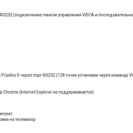
у RS232 (подключение панели управления VISCA и последовательно
P/pelco D через порт RS232 (128 точек установки через команду V
р Chrome (Internet Explorer не поддерживается)
мплект
овки на телевизор