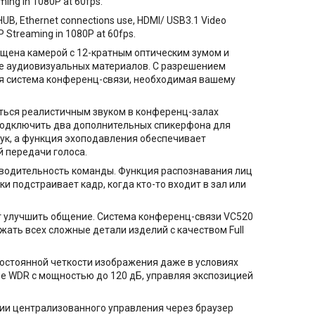
ng in 1080P at 60fps.
UB, Ethernet connections use, HDMI/ USB3.1 Video
P Streaming in 1080P at 60fps.
щена камерой с 12-кратным оптическим зумом и
е аудиовизуальных материалов. С разрешением
ая система конференц-связи, необходимая вашему
ться реалистичным звуком в конференц-залах
 подключить два дополнительных спикерфона для
вук, а функция эхоподавления обеспечивает
 передачи голоса.
зводительность команды. Функция распознавания лиц
 подстраивает кадр, когда кто-то входит в зал или
т улучшить общение. Система конференц-связи VC520
ать всех сложные детали изделий с качеством Full
остоянной четкости изображения даже в условиях
ue WDR с мощностью до 120 дБ, управляя экспозицией
ции централизованного управления через браузер