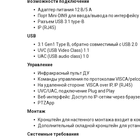
Возможности подключений
Адаптер питания 12 В/5 A
Порт Mini-DIN9 для ввода/вывода по интерфейс
Разъем USB 3.1 type-B
IP (RJ45)
USB
3.1 Gen1 Type B, обратно совместимый с USB 2.0
UVC (USB Video Class) 1.1
UAC (USB audio class) 1.0
Управление
Инфракрасный пульт ДУ
Команды управления по протоколам VISCA/pelco 
На удаленной стороне: VISCA over IP, IP (RJ45)
UVC/UAC, подключение Plug and Play
Веб-интерфейс: Доступ по IP-сетям через браузе
PTZApp
Монтаж
Кронштейн для настенного монтажа входит в ко
Дополнительный складной кронштейн для устан
Системные требования