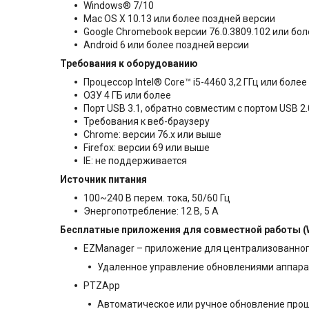
Windows® 7/10
Mac OS X 10.13 или более поздней версии
Google Chromebook версии 76.0.3809.102 или бо
Android 6 или более поздней версии
Требования к оборудованию
Процессор Intel® Core™ i5-4460 3,2 ГГц или боле
ОЗУ 4 ГБ или более
Порт USB 3.1, обратно совместим с портом USB 2.
Требования к веб-браузеру
Chrome: версии 76.x или выше
Firefox: версии 69 или выше
IE: не поддерживается
Источник питания
100~240 В перем. тока, 50/60 Гц
Энергопотребление: 12 В, 5 A
Бесплатные приложения для совместной работы (
EZManager – приложение для централизованно
Удаленное управление обновлениями аппарат
PTZApp
Автоматическое или ручное обновление про