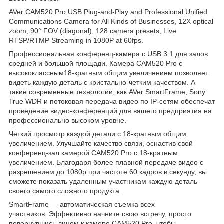
AVer CAM520 Pro USB Plug-and-Play and Professional Unified
Communications Camera for All Kinds of Businesses, 12X optical
zoom, 90° FOV (diagonal), 128 camera presets, Live
RTSP/RTMP Streaming in 1080P at 60fps.
Профессиональная конференц-камера с USB 3.1 для залов
средней и большой площади. Камера CAM520 Pro с
высококлассным18-кратным общим увеличением позволяет
видеть каждую деталь с кристально-четким качеством. А
такие современные технологии, как AVer SmartFrame, Sony
True WDR и потоковая передача видео по IP-сетям обеспечат
проведение видео-конференций для вашего предприятия на
профессионально высоком уровне.
Четкий просмотр каждой детали с 18-кратным общим
увеличением. Улучшайте качество связи, оснастив свой
конференц-зал камерой CAM520 Pro с 18-кратным
увеличением. Благодаря более плавной передаче видео с
разрешением до 1080p при частоте 60 кадров в секунду, вы
сможете показать удаленным участникам каждую деталь
своего самого сложного продукта.
SmartFrame — автоматическая съемка всех
участников. Эффективно начните свою встречу, просто
повернувшись лицом к камере CAM520 Pro, чтобы