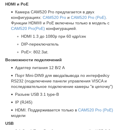
HDMI и PoE
Камера CAM520 Pro предлагается в двух
конфигурациях:
CAM520 Pro
и
CAM520 Pro (PoE)
.
Функции HDMI® и PoE включены только в модель с
CAM520 Pro(PoE)
конфигурацией.
HDMI 1.3 до 1080p при 60 кдр/сек
DIP-переключатель
PoE+: 802.3at.
Возможности подключений
Адаптер питания 12 В/2 A
Порт Mini-DIN9 для ввода/вывода по интерфейсу
RS232 (подключение панели управления VISCA и
последовательное подключение камеры "в цепочку")
Разъем USB 3.1 type-B
IP (RJ45)
HDMI. Поддерживается только в
CAM520 Pro (PoE)
модели
USB