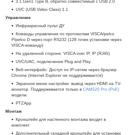
3.1 Gen1 Type B, обратно совместимый с USB 2.0
UVC (USB Video Class) 1.1
Управление
Инфракрасный пульт ДУ
Команды управления по протоколам VISCA/pelco
P/pelco D через порт RS232 (128 точек установки через
VISCA-команду)
На удаленной стороне: VISCA over IP, IP (RJ45)
UVC/UAC, подключение Plug and Play
Веб-интерфейс: Доступ по IP-сетям через браузер
Chrome (Internet Explorer не поддерживается)
Экранное меню настройки: вывод через HDMI на TV-
монитор. Поддерживается только в
CAM520 Pro (PoE)
модели.
PTZApp
Монтаж
Кронштейн для настенного монтажа входит в
комплект
Дополнительный складной кронштейн для установки