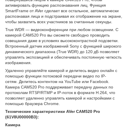
активировать функцию распознавания лиц. Функция
SmartFrame от AVer сделает все остальное, автоматически
распознавая лица и подстраивая их отображение на экране,
чтобы захватить всех участников за считанные секунды.
True WDR — видеоконференции при любом освещении. С
камерой CAM520 Pro вы сможете свободно проводить
совещания даже в условиях высококонтрастной подсветки.
Встроенный датчик изображений Sony с функцией широкого
динамического диапазона (True WDR) до 120 дБ позволяет
управлять экспозицией и обеспечивать постоянную четкость
изображения.
Удаленно управляйте камерой и делитесь видео онлайн с
помощью функции потоковой передачи видео по IP-
сетям. Делитесь контентом на YouTube или Facebook.
Камера CAM520 Pro поддерживает передачу данных по
протоколам RTSP/RTMP и IP-поток в формате H.264, что
позволяет удаленно управлять камерой и настройками с
помощью браузера Chrome.
Технические характеристики AVer CAM520 Pro
(61V8U00000B3):
Камера