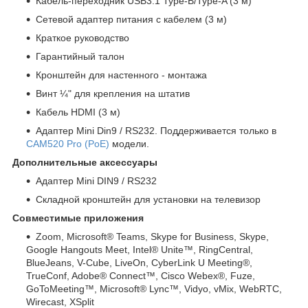
Кабель-переходник USB3.1 Type-B/Type-A (3 м)
Сетевой адаптер питания с кабелем (3 м)
Краткое руководство
Гарантийный талон
Кронштейн для настенного - монтажа
Винт ¼" для крепления на штатив
Кабель HDMI (3 м)
Адаптер Mini Din9 / RS232. Поддерживается только в
CAM520 Pro (PoE)
модели.
Дополнительные аксессуары
Адаптер Mini DIN9 / RS232
Cкладной кронштейн для установки на телевизор
Совместимые приложения
Zoom, Microsoft® Teams, Skype for Business, Skype,
Google Hangouts Meet, Intel® Unite™, RingCentral,
BlueJeans, V-Cube, LiveOn, CyberLink U Meeting®,
TrueConf, Adobe® Connect™, Cisco Webex®, Fuze,
GoToMeeting™, Microsoft® Lync™, Vidyo, vMix, WebRTC,
Wirecast, XSplit