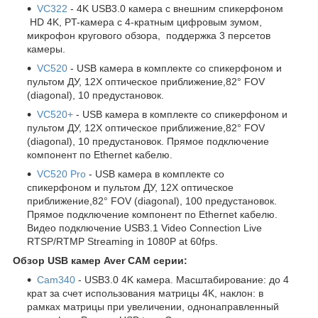
VC322
- 4K USB3.0 камера с внешним спикерфоном
HD 4K, PT-камера с 4-кратным цифровым зумом,
микрофон кругового обзора, поддержка 3 персетов
камеры.
VC520
- USB камера в комплекте со спикерфоном и
пультом ДУ, 12X оптическое приближение,82° FOV
(diagonal), 10 предустановок.
VC520+
- USB камера в комплекте со спикерфоном и
пультом ДУ, 12X оптическое приближение,82° FOV
(diagonal), 10 предустановок. Прямое подключение
компонент по Ethernet кабелю.
VC520 Pro
- USB камера в комплекте со
спикерфоном и пультом ДУ, 12X оптическое
приближение,82° FOV (diagonal), 100 предустановок.
Прямое подключение компонент по Ethernet кабелю.
Видео подключение USB3.1 Video Connection Live
RTSP/RTMP Streaming in 1080P at 60fps.
Обзор USB камер Aver CAM серии:
Cam340
- USB3.0 4K камера. Масштабирование: до 4
крат за счет использования матрицы 4K, наклон: в
рамках матрицы при увеличении, однонаправленный