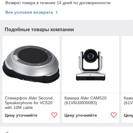
Возврат товара в течение 14 дней по договоренности
Все условия возврата
Подобные товары компании
Спикерфон AVer Second
Камера AVer CAM520
Кам
Speakerphone for VC520
(61V8U00000B3)
(61
with 10M cable
(60V8U00000AC)
Цену уточняйте
Цену уточняйте
Цен