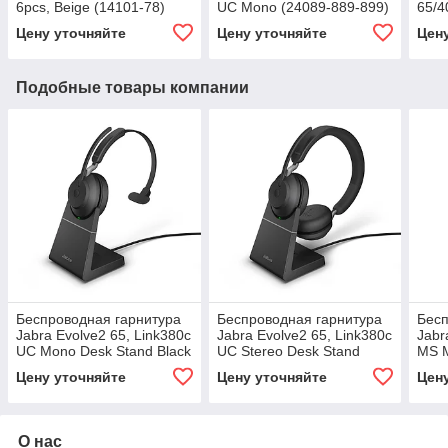
6pcs, Beige (14101-78)
UC Mono (24089-889-899)
65/4
77)
Цену уточняйте
Цену уточняйте
Цен
Подобные товары компании
Беспроводная гарнитура
Беспроводная гарнитура
Бесп
Jabra Evolve2 65, Link380c
Jabra Evolve2 65, Link380c
Jabr
UC Mono Desk Stand Black
UC Stereo Desk Stand
MS M
(26599-889-889)
Black (26599-989-889)
899-
Цену уточняйте
Цену уточняйте
Цен
О нас