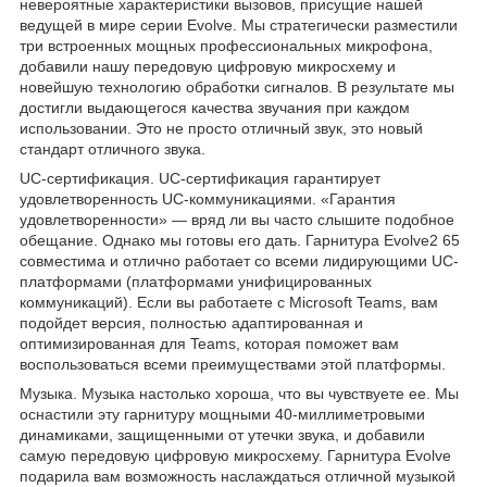
невероятные характеристики вызовов, присущие нашей
ведущей в мире серии Evolve. Мы стратегически разместили
три встроенных мощных профессиональных микрофона,
добавили нашу передовую цифровую микросхему и
новейшую технологию обработки сигналов. В результате мы
достигли выдающегося качества звучания при каждом
использовании. Это не просто отличный звук, это новый
стандарт отличного звука.
UC-сертификация. UС-сертификация гарантирует
удовлетворенность UC-коммуникациями. «Гарантия
удовлетворенности» — вряд ли вы часто слышите подобное
обещание. Однако мы готовы его дать. Гарнитура Evolve2 65
совместима и отлично работает со всеми лидирующими UC-
платформами (платформами унифицированных
коммуникаций). Если вы работаете с Microsoft Teams, вам
подойдет версия, полностью адаптированная и
оптимизированная для Teams, которая поможет вам
воспользоваться всеми преимуществами этой платформы.
Музыка. Музыка настолько хороша, что вы чувствуете ее. Мы
оснастили эту гарнитуру мощными 40-миллиметровыми
динамиками, защищенными от утечки звука, и добавили
самую передовую цифровую микросхему. Гарнитура Evolve
подарила вам возможность наслаждаться отличной музыкой