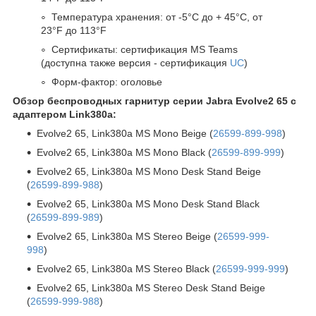
Температура хранения: от -5°C до + 45°C, от
23°F до 113°F
Сертификаты: сертификация MS Teams
(доступна также версия - сертификация
UC
)
Форм-фактор: оголовье
Обзор беспроводных гарнитур серии Jabra Evolve2 65 c
адаптером Link380a:
Evolve2 65, Link380a MS Mono Beige (
26599-899-998
)
Evolve2 65, Link380a MS Mono Black (
26599-899-999
)
Evolve2 65, Link380a MS Mono Desk Stand Beige
(
26599-899-988
)
Evolve2 65, Link380a MS Mono Desk Stand Black
(
26599-899-989
)
Evolve2 65, Link380a MS Stereo Beige (
26599-999-
998
)
Evolve2 65, Link380a MS Stereo Black (
26599-999-999
)
Evolve2 65, Link380a MS Stereo Desk Stand Beige
(
26599-999-988
)