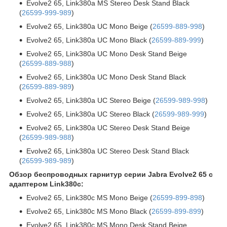
Evolve2 65, Link380a MS Stereo Desk Stand Black
(
26599-999-989
)
Evolve2 65, Link380a UC Mono Beige (
26599-889-998
)
Evolve2 65, Link380a UC Mono Black (
26599-889-999
)
Evolve2 65, Link380a UC Mono Desk Stand Beige
(
26599-889-988
)
Evolve2 65, Link380a UC Mono Desk Stand Black
(
26599-889-989
)
Evolve2 65, Link380a UC Stereo Beige (
26599-989-998
)
Evolve2 65, Link380a UC Stereo Black (
26599-989-999
)
Evolve2 65, Link380a UC Stereo Desk Stand Beige
(
26599-989-988
)
Evolve2 65, Link380a UC Stereo Desk Stand Black
(
26599-989-989
)
Обзор беспроводных гарнитур серии Jabra Evolve2 65 c
адаптером Link380c:
Evolve2 65, Link380c MS Mono Beige (
26599-899-898
)
Evolve2 65, Link380c MS Mono Black (
26599-899-899
)
Evolve2 65, Link380c MS Mono Desk Stand Beige