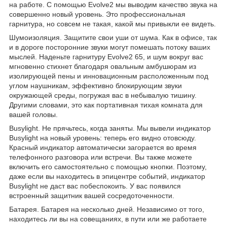
на работе. С помощью Evolve2 мы выводим качество звука на
совершенно новый уровень. Это профессиональная
гарнитура, но совсем не такая, какой мы привыкли ее видеть.
Шумоизоляция. Защитите свои уши от шума. Как в офисе, так
и в дороге посторонние звуки могут помешать потоку ваших
мыслей. Наденьте гарнитуру Evolve2 65, и шум вокруг вас
мгновенно стихнет благодаря овальным амбушюрам из
изолирующей пены и инновационным расположенным под
углом наушникам, эффективно блокирующим звуки
окружающей среды, погружая вас в небывалую тишину.
Другими словами, это как портативная тихая комната для
вашей головы.
Busylight. Не прячьтесь, когда заняты. Мы вывели индикатор
Busylight на новый уровень: теперь его видно отовсюду.
Красный индикатор автоматически загорается во время
телефонного разговора или встречи. Вы также можете
включить его самостоятельно с помощью кнопки. Поэтому,
даже если вы находитесь в эпицентре событий, индикатор
Busylight не даст вас побеспокоить. У вас появился
встроенный защитник вашей сосредоточенности.
Батарея. Батарея на несколько дней. Независимо от того,
находитесь ли вы на совещаниях, в пути или же работаете