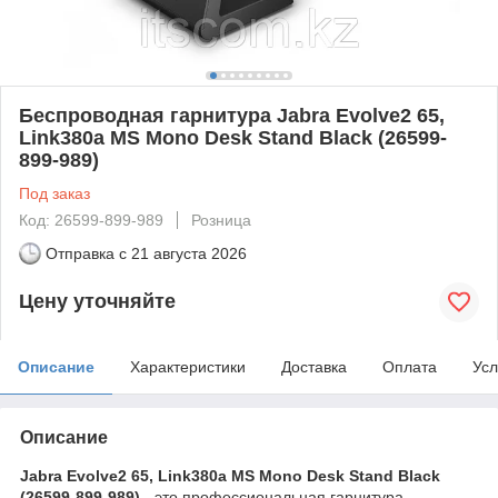
Беспроводная гарнитура Jabra Evolve2 65,
Link380a MS Mono Desk Stand Black (26599-
899-989)
Под заказ
Код: 26599-899-989
Розница
Отправка с
21 августа 2026
Цену уточняйте
Описание
Характеристики
Доставка
Оплата
Усл
Описание
Jabra Evolve2 65, Link380a MS Mono Desk Stand Black
(26599-899-989) -
это профессиональная гарнитура,