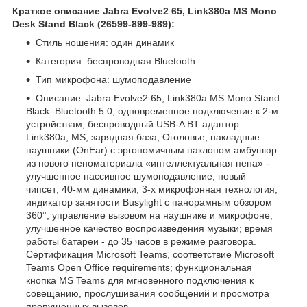
Краткое описание Jabra Evolve2 65, Link380a MS Mono
Desk Stand Black (26599-899-989):
Стиль ношения: один динамик
Категория: беспроводная Bluetooth
Тип микрофона: шумоподавление
Описание: Jabra Evolve2 65, Link380a MS Mono Stand
Black. Bluetooth 5.0; одновременное подключение к 2-м
устройствам; беспроводный USB-A BT адаптор
Link380a, MS; зарядная база; Оголовье; накладные
наушники (OnEar) c эргономичным наклоном амбушюр
из нового пеноматериала «интеллектуальная пена» -
улучшенное пассивное шумоподавление; новый
чипсет; 40-мм динамики; 3-х микрофонная технология;
индикатор занятости Busylight с панорамным обзором
360°; управление вызовом на наушнике и микрофоне;
улучшенное качество воспроизведения музыки; время
работы батареи - до 35 часов в режиме разговора.
Сертификация Microsoft Teams, соответствие Microsoft
Teams Open Office requirements; функциональная
кнопка MS Teams для мгновенного подключения к
совещанию, прослушивания сообщений и просмотра
пропущенных вызовов.