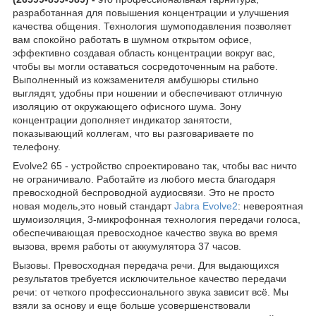
разработанная для повышения концентрации и улучшения
качества общения. Технология шумоподавления позволяет
вам спокойно работать в шумном открытом офисе,
эффективно создавая область концентрации вокруг вас,
чтобы вы могли оставаться сосредоточенным на работе.
Выполненный из кожзаменителя амбушюры стильно
выглядят, удобны при ношении и обеспечивают отличную
изоляцию от окружающего офисного шума. Зону
концентрации дополняет индикатор занятости,
показывающий коллегам, что вы разговариваете по
телефону.
Evolve2 65 - устройство спроектировано так, чтобы вас ничто
не ограничивало. Работайте из любого места благодаря
превосходной беспроводной аудиосвязи. Это не просто
новая модель,это новый стандарт
Jabra Evolve2
: невероятная
шумоизоляция, 3-микрофонная технология передачи голоса,
обеспечивающая превосходное качество звука во время
вызова, время работы от аккумулятора 37 часов.
Вызовы. Превосходная передача речи. Для выдающихся
результатов требуется исключительное качество передачи
речи: от четкого профессионального звука зависит всё. Мы
взяли за основу и еще больше усовершенствовали