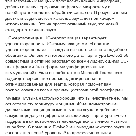
три встроенных мощных профессиональных микрофона,
добавили нашу передовую цифровую микросхему и
новейшую технологию обработки сигналов. В результате мы
достигли выдающегося качества звучания при каждом
использовании. Это не просто отличный звук, это новый
стандарт отличного звука.
UC-сертификация. UС-сертификация гарантирует
удовлетворенность UC-коммуникациями. «Гарантия
удовлетворенности» — вряд ли вы часто слышите подобное
обещание. Однако мы готовы его дать. Гарнитура Evolve2 65
совместима и отлично работает со всеми лидирующими UC-
платформами (платформами унифицированных
коммуникаций). Если вы работаете с Microsoft Teams, вам
подойдет версия, полностью адаптированная и
оптимизированная для Teams, которая поможет вам
воспользоваться всеми преимуществами этой платформы.
Музыка. Музыка настолько хороша, что вы чувствуете ее. Мы
оснастили эту гарнитуру мощными 40-миллиметровыми
динамиками, защищенными от утечки звука, и добавили
самую передовую цифровую микросхему. Гарнитура Evolve
подарила вам возможность наслаждаться отличной музыкой
на работе. С помощью Evolve2 мы выводим качество звука на
совершенно новый уровень. Это профессиональная