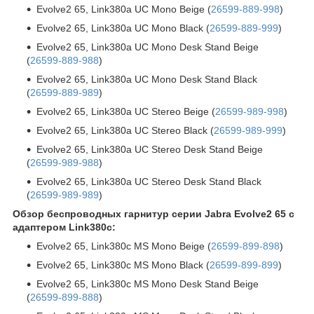
Evolve2 65, Link380a UC Mono Beige (
26599-889-998
)
Evolve2 65, Link380a UC Mono Black (
26599-889-999
)
Evolve2 65, Link380a UC Mono Desk Stand Beige
(
26599-889-988
)
Evolve2 65, Link380a UC Mono Desk Stand Black
(
26599-889-989
)
Evolve2 65, Link380a UC Stereo Beige (
26599-989-998
)
Evolve2 65, Link380a UC Stereo Black (
26599-989-999
)
Evolve2 65, Link380a UC Stereo Desk Stand Beige
(
26599-989-988
)
Evolve2 65, Link380a UC Stereo Desk Stand Black
(
26599-989-989
)
Обзор беспроводных гарнитур серии Jabra Evolve2 65 c
адаптером Link380c:
Evolve2 65, Link380c MS Mono Beige (
26599-899-898
)
Evolve2 65, Link380c MS Mono Black (
26599-899-899
)
Evolve2 65, Link380c MS Mono Desk Stand Beige
(
26599-899-888
)