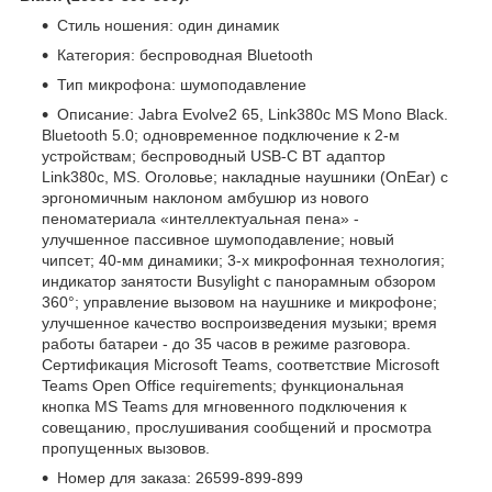
Стиль ношения: один динамик
Категория: беспроводная Bluetooth
Тип микрофона: шумоподавление
Описание: Jabra Evolve2 65, Link380c MS Mono Black.
Bluetooth 5.0; одновременное подключение к 2-м
устройствам; беспроводный USB-C BT адаптор
Link380c, MS. Оголовье; накладные наушники (OnEar) c
эргономичным наклоном амбушюр из нового
пеноматериала «интеллектуальная пена» -
улучшенное пассивное шумоподавление; новый
чипсет; 40-мм динамики; 3-х микрофонная технология;
индикатор занятости Busylight с панорамным обзором
360°; управление вызовом на наушнике и микрофоне;
улучшенное качество воспроизведения музыки; время
работы батареи - до 35 часов в режиме разговора.
Сертификация Microsoft Teams, соответствие Microsoft
Teams Open Office requirements; функциональная
кнопка MS Teams для мгновенного подключения к
совещанию, прослушивания сообщений и просмотра
пропущенных вызовов.
Номер для заказа: 26599-899-899