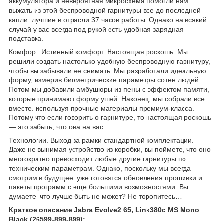
аккумулятора и невероятная микросхема помогли нам
выжать из этой беспроводной гарнитуры все до последней
капли: лучшие в отрасли 37 часов работы. Однако на всякий
случай у вас всегда под рукой есть удобная зарядная
подставка.
Комфорт. Истинный комфорт. Настоящая роскошь. Мы
решили создать настолько удобную беспроводную гарнитуру,
чтобы вы забывали ее снимать. Мы разработали идеальную
форму, измерив биометрические параметры сотен людей.
Потом мы добавили амбушюры из пены с эффектом памяти,
которые принимают форму ушей. Наконец, мы собрали все
вместе, используя прочные материалы премиум-класса.
Потому что если говорить о гарнитуре, то настоящая роскошь
— это забыть, что она на вас.
Технологии. Выход за рамки стандартной комплектации.
Даже не вынимая устройство из коробки, вы поймете, что оно
многократно превосходит любые другие гарнитуры по
техническим параметрам. Однако, поскольку мы всегда
смотрим в будущее, уже готовятся обновления прошивки и
пакеты программ с еще большими возможностями. Вы
думаете, что лучше быть не может? Не торопитесь…
Краткое описание Jabra Evolve2 65, Link380c MS Mono
Black (26599-899-899):