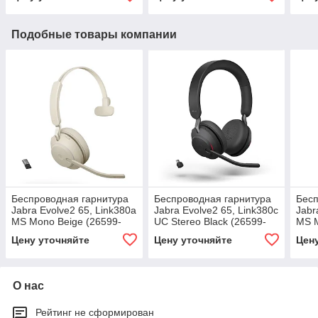
Подобные товары компании
Беспроводная гарнитура
Беспроводная гарнитура
Бесп
Jabra Evolve2 65, Link380a
Jabra Evolve2 65, Link380c
Jabr
MS Mono Beige (26599-
UC Stereo Black (26599-
MS M
899-998)
989-899)
899-
Цену уточняйте
Цену уточняйте
Цен
О нас
Рейтинг не сформирован