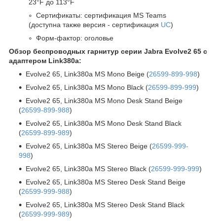
23°F до 113°F
Сертификаты: сертификация MS Teams
(доступна также версия - сертификация
UC
)
Форм-фактор: оголовье
Обзор беспроводных гарнитур серии Jabra Evolve2 65 c
адаптером Link380a:
Evolve2 65, Link380a MS Mono Beige (
26599-899-998
)
Evolve2 65, Link380a MS Mono Black (
26599-899-999
)
Evolve2 65, Link380a MS Mono Desk Stand Beige
(
26599-899-988
)
Evolve2 65, Link380a MS Mono Desk Stand Black
(
26599-899-989
)
Evolve2 65, Link380a MS Stereo Beige (
26599-999-
998
)
Evolve2 65, Link380a MS Stereo Black (
26599-999-999
)
Evolve2 65, Link380a MS Stereo Desk Stand Beige
(
26599-999-988
)
Evolve2 65, Link380a MS Stereo Desk Stand Black
(
26599-999-989
)