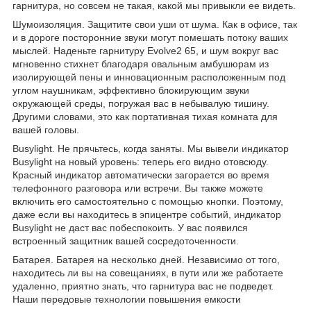
гарнитура, но совсем не такая, какой мы привыкли ее видеть.
Шумоизоляция. Защитите свои уши от шума. Как в офисе, так
и в дороге посторонние звуки могут помешать потоку ваших
мыслей. Наденьте гарнитуру Evolve2 65, и шум вокруг вас
мгновенно стихнет благодаря овальным амбушюрам из
изолирующей пены и инновационным расположенным под
углом наушникам, эффективно блокирующим звуки
окружающей среды, погружая вас в небывалую тишину.
Другими словами, это как портативная тихая комната для
вашей головы.
Busylight. Не прячьтесь, когда заняты. Мы вывели индикатор
Busylight на новый уровень: теперь его видно отовсюду.
Красный индикатор автоматически загорается во время
телефонного разговора или встречи. Вы также можете
включить его самостоятельно с помощью кнопки. Поэтому,
даже если вы находитесь в эпицентре событий, индикатор
Busylight не даст вас побеспокоить. У вас появился
встроенный защитник вашей сосредоточенности.
Батарея. Батарея на несколько дней. Независимо от того,
находитесь ли вы на совещаниях, в пути или же работаете
удаленно, приятно знать, что гарнитура вас не подведет.
Наши передовые технологии повышения емкости