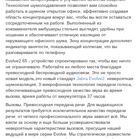
Технология шумоподавления позволяет вам спокойно
работать в шумном открытом офисе, эффективно создавая
область концентрации вокруг вас, чтобы вы могли оставаться
сосредоточенным на работе. Выполненный из
кожзаменителя амбушюры стильно выглядят, удобны при
ношении и обеспечивают отличную изоляцию от
окружающего офисного шума. Зону концентрации дополняет
индикатор занятости, показывающий коллегам, что вы
разговариваете по телефону.
Evolve2 65 - устройство спроектировано так, чтобы вас ничто
не ограничивало. Работайте из любого места благодаря
превосходной беспроводной аудиосвязи. Это не просто
новая модель,это новый стандарт
Jabra Evolve2
: невероятная
шумоизоляция, 3-микрофонная технология передачи голоса,
обеспечивающая превосходное качество звука во время
вызова, время работы от аккумулятора 37 часов.
Вызовы. Превосходная передача речи. Для выдающихся
результатов требуется исключительное качество передачи
речи: от четкого профессионального звука зависит всё. Мы
взяли за основу и еще больше усовершенствовали
невероятные характеристики вызовов, присущие нашей
ведущей в мире серии Evolve. Мы стратегически разместили