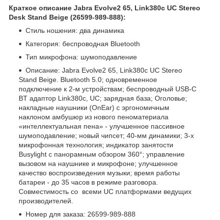
Краткое описание Jabra Evolve2 65, Link380c UC Stereo
Desk Stand Beige (26599-989-888):
Стиль ношения: два динамика
Категория: беспроводная Bluetooth
Тип микрофона: шумоподавление
Описание: Jabra Evolve2 65, Link380c UC Stereo
Stand Beige. Bluetooth 5.0; одновременное
подключение к 2-м устройствам; беспроводный USB-C
BT адаптор Link380c, UC; зарядная база; Оголовье;
накладные наушники (OnEar) c эргономичным
наклоном амбушюр из нового пеноматериала
«интеллектуальная пена» - улучшенное пассивное
шумоподавление; новый чипсет; 40-мм динамики; 3-х
микрофонная технология; индикатор занятости
Busylight с панорамным обзором 360°; управление
вызовом на наушнике и микрофоне; улучшенное
качество воспроизведения музыки; время работы
батареи - до 35 часов в режиме разговора.
Совместимость со всеми UC платформами ведущих
производителей.
Номер для заказа: 26599-989-888