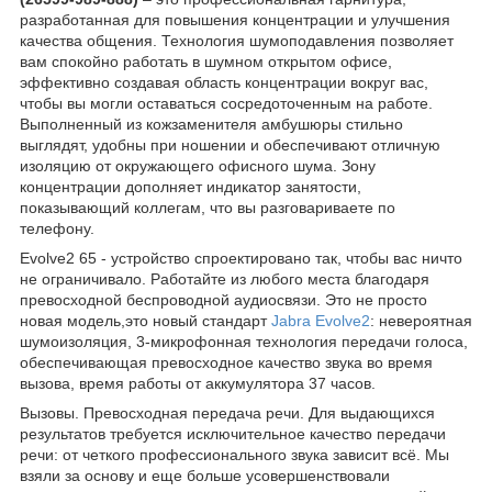
разработанная для повышения концентрации и улучшения
качества общения. Технология шумоподавления позволяет
вам спокойно работать в шумном открытом офисе,
эффективно создавая область концентрации вокруг вас,
чтобы вы могли оставаться сосредоточенным на работе.
Выполненный из кожзаменителя амбушюры стильно
выглядят, удобны при ношении и обеспечивают отличную
изоляцию от окружающего офисного шума. Зону
концентрации дополняет индикатор занятости,
показывающий коллегам, что вы разговариваете по
телефону.
Evolve2 65 - устройство спроектировано так, чтобы вас ничто
не ограничивало. Работайте из любого места благодаря
превосходной беспроводной аудиосвязи. Это не просто
новая модель,это новый стандарт
Jabra Evolve2
: невероятная
шумоизоляция, 3-микрофонная технология передачи голоса,
обеспечивающая превосходное качество звука во время
вызова, время работы от аккумулятора 37 часов.
Вызовы. Превосходная передача речи. Для выдающихся
результатов требуется исключительное качество передачи
речи: от четкого профессионального звука зависит всё. Мы
взяли за основу и еще больше усовершенствовали