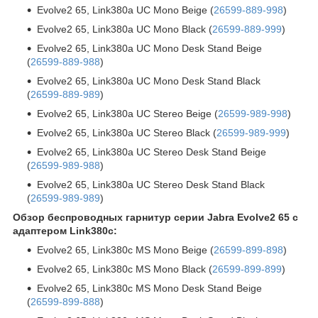
Evolve2 65, Link380a UC Mono Beige (
26599-889-998
)
Evolve2 65, Link380a UC Mono Black (
26599-889-999
)
Evolve2 65, Link380a UC Mono Desk Stand Beige
(
26599-889-988
)
Evolve2 65, Link380a UC Mono Desk Stand Black
(
26599-889-989
)
Evolve2 65, Link380a UC Stereo Beige (
26599-989-998
)
Evolve2 65, Link380a UC Stereo Black (
26599-989-999
)
Evolve2 65, Link380a UC Stereo Desk Stand Beige
(
26599-989-988
)
Evolve2 65, Link380a UC Stereo Desk Stand Black
(
26599-989-989
)
Обзор беспроводных гарнитур серии Jabra Evolve2 65 c
адаптером Link380c:
Evolve2 65, Link380c MS Mono Beige (
26599-899-898
)
Evolve2 65, Link380c MS Mono Black (
26599-899-899
)
Evolve2 65, Link380c MS Mono Desk Stand Beige
(
26599-899-888
)