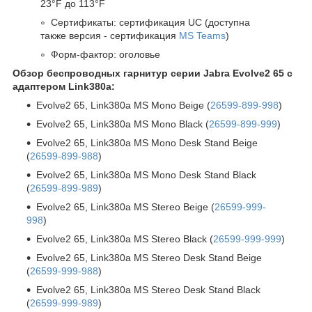
23°F до 113°F
Сертификаты: сертификация UC (доступна
также версия - сертификация
MS Teams
)
Форм-фактор: оголовье
Обзор беспроводных гарнитур серии Jabra Evolve2 65 c
адаптером Link380a:
Evolve2 65, Link380a MS Mono Beige (
26599-899-998
)
Evolve2 65, Link380a MS Mono Black (
26599-899-999
)
Evolve2 65, Link380a MS Mono Desk Stand Beige
(
26599-899-988
)
Evolve2 65, Link380a MS Mono Desk Stand Black
(
26599-899-989
)
Evolve2 65, Link380a MS Stereo Beige (
26599-999-
998
)
Evolve2 65, Link380a MS Stereo Black (
26599-999-999
)
Evolve2 65, Link380a MS Stereo Desk Stand Beige
(
26599-999-988
)
Evolve2 65, Link380a MS Stereo Desk Stand Black
(
26599-999-989
)