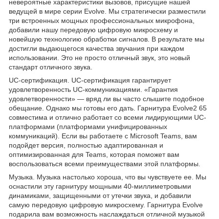
невероятные характеристики вызовов, присущие нашей
ведущей в мире серии Evolve. Мы стратегически разместили
три встроенных мощных профессиональных микрофона,
добавили нашу передовую цифровую микросхему и
новейшую технологию обработки сигналов. В результате мы
достигли выдающегося качества звучания при каждом
использовании. Это не просто отличный звук, это новый
стандарт отличного звука.
UC-сертификация. UС-сертификация гарантирует
удовлетворенность UC-коммуникациями. «Гарантия
удовлетворенности» — вряд ли вы часто слышите подобное
обещание. Однако мы готовы его дать. Гарнитура Evolve2 65
совместима и отлично работает со всеми лидирующими UC-
платформами (платформами унифицированных
коммуникаций). Если вы работаете с Microsoft Teams, вам
подойдет версия, полностью адаптированная и
оптимизированная для Teams, которая поможет вам
воспользоваться всеми преимуществами этой платформы.
Музыка. Музыка настолько хороша, что вы чувствуете ее. Мы
оснастили эту гарнитуру мощными 40-миллиметровыми
динамиками, защищенными от утечки звука, и добавили
самую передовую цифровую микросхему. Гарнитура Evolve
подарила вам возможность наслаждаться отличной музыкой