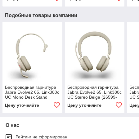
Подобные товары компании
Беспроводная гарнитура
Беспроводная гарнитура
Бесп
Jabra Evolve2 65, Link380c
Jabra Evolve2 65, Link380c
Jabr
UC Mono Desk Stand
UC Stereo Beige (26599-
UC S
Beige (26599-889-888)
989-898)
Blac
Цену уточняйте
Цену уточняйте
Цен
О нас
Рейтинг не сформирован