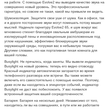
на работе. С помощью Evolve2 мы выводим качество звука на
совершенно новый уровень. Это профессиональная
гарнитура, но совсем не такая, какой мы привыкли ее видеть.
Шумоизоляция. Защитите свои уши от шума. Как в офисе, так
и в дороге посторонние звуки могут помешать потоку ваших
мыслей. Наденьте гарнитуру Evolve2 65, и шум вокруг вас
мгновенно стихнет благодаря овальным амбушюрам из
изолирующей пены и инновационным расположенным под
углом наушникам, эффективно блокирующим звуки
окружающей среды, погружая вас в небывалую тишину.
Другими словами, это как портативная тихая комната для
вашей головы.
Busylight. Не прячьтесь, когда заняты. Мы вывели индикатор
Busylight на новый уровень: теперь его видно отовсюду.
Красный индикатор автоматически загорается во время
телефонного разговора или встречи. Вы также можете
включить его самостоятельно с помощью кнопки. Поэтому,
даже если вы находитесь в эпицентре событий, индикатор
Busylight не даст вас побеспокоить. У вас появился
встроенный защитник вашей сосредоточенности.
Батарея. Батарея на несколько дней. Независимо от того,
находитесь ли вы на совещаниях, в пути или же работаете