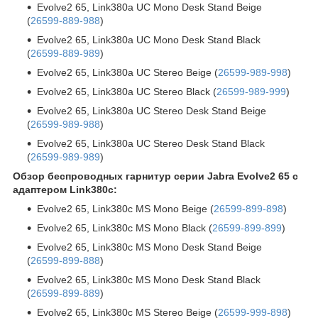
Evolve2 65, Link380a UC Mono Desk Stand Beige
(
26599-889-988
)
Evolve2 65, Link380a UC Mono Desk Stand Black
(
26599-889-989
)
Evolve2 65, Link380a UC Stereo Beige (
26599-989-998
)
Evolve2 65, Link380a UC Stereo Black (
26599-989-999
)
Evolve2 65, Link380a UC Stereo Desk Stand Beige
(
26599-989-988
)
Evolve2 65, Link380a UC Stereo Desk Stand Black
(
26599-989-989
)
Обзор беспроводных гарнитур серии Jabra Evolve2 65 c
адаптером Link380c:
Evolve2 65, Link380c MS Mono Beige (
26599-899-898
)
Evolve2 65, Link380c MS Mono Black (
26599-899-899
)
Evolve2 65, Link380c MS Mono Desk Stand Beige
(
26599-899-888
)
Evolve2 65, Link380c MS Mono Desk Stand Black
(
26599-899-889
)
Evolve2 65, Link380c MS Stereo Beige (
26599-999-898
)