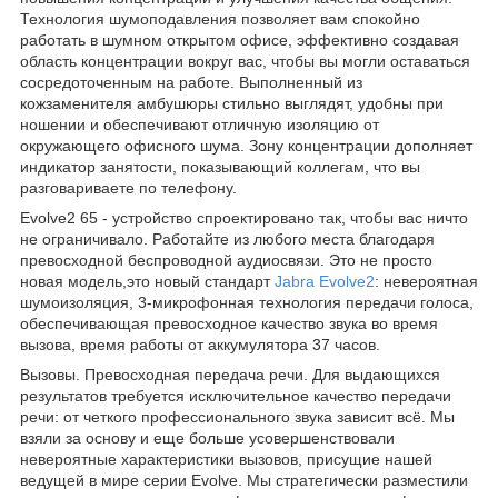
Технология шумоподавления позволяет вам спокойно
работать в шумном открытом офисе, эффективно создавая
область концентрации вокруг вас, чтобы вы могли оставаться
сосредоточенным на работе. Выполненный из
кожзаменителя амбушюры стильно выглядят, удобны при
ношении и обеспечивают отличную изоляцию от
окружающего офисного шума. Зону концентрации дополняет
индикатор занятости, показывающий коллегам, что вы
разговариваете по телефону.
Evolve2 65 - устройство спроектировано так, чтобы вас ничто
не ограничивало. Работайте из любого места благодаря
превосходной беспроводной аудиосвязи. Это не просто
новая модель,это новый стандарт
Jabra Evolve2
: невероятная
шумоизоляция, 3-микрофонная технология передачи голоса,
обеспечивающая превосходное качество звука во время
вызова, время работы от аккумулятора 37 часов.
Вызовы. Превосходная передача речи. Для выдающихся
результатов требуется исключительное качество передачи
речи: от четкого профессионального звука зависит всё. Мы
взяли за основу и еще больше усовершенствовали
невероятные характеристики вызовов, присущие нашей
ведущей в мире серии Evolve. Мы стратегически разместили