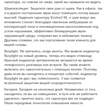
гарнитура, но совсем не такая, какой мы привыкли ее видеть.
Шумоизоляция. Защитите свои уши от шума. Как в офисе, так
и в дороге посторонние звуки могут помешать потоку ваших
мыслей. Наденьте гарнитуру Evolve2 65, и шум вокруг вас
мгновенно стихнет благодаря овальным амбушюрам из
изолирующей пены и инновационным расположенным под
углом наушникам, эффективно блокирующим звуки
окружающей среды, погружая вас в небывалую тишину.
Другими словами, это как портативная тихая комната для
вашей головы.
Busylight. Не прячьтесь, когда заняты. Мы вывели индикатор
Busylight на новый уровень: теперь его видно отовсюду.
Красный индикатор автоматически загорается во время
телефонного разговора или встречи. Вы также можете
включить его самостоятельно с помощью кнопки. Поэтому,
даже если вы находитесь в эпицентре событий, индикатор
Busylight не даст вас побеспокоить. У вас появился
встроенный защитник вашей сосредоточенности.
Батарея. Батарея на несколько дней. Независимо от того,
находитесь ли вы на совещаниях, в пути или же работаете
удаленно, приятно знать, что гарнитура вас не подведет.
Наши передовые технологии повышения емкости