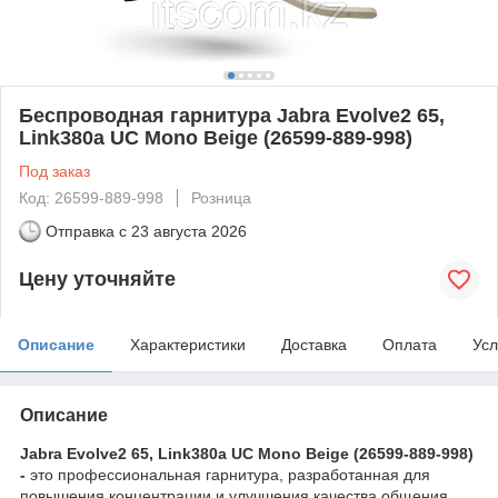
Беспроводная гарнитура Jabra Evolve2 65,
Link380a UC Mono Beige (26599-889-998)
Под заказ
Код: 26599-889-998
Розница
Отправка с
23 августа 2026
Цену уточняйте
Описание
Характеристики
Доставка
Оплата
Усл
Описание
Jabra Evolve2 65, Link380a UC Mono Beige (26599-889-998)
-
это профессиональная гарнитура, разработанная для
повышения концентрации и улучшения качества общения.