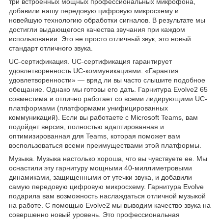
три встроенных мощных профессиональных микрофона,
добавили нашу передовую цифровую микросхему и
новейшую технологию обработки сигналов. В результате мы
достигли выдающегося качества звучания при каждом
использовании. Это не просто отличный звук, это новый
стандарт отличного звука.
UC-сертификация. UС-сертификация гарантирует
удовлетворенность UC-коммуникациями. «Гарантия
удовлетворенности» — вряд ли вы часто слышите подобное
обещание. Однако мы готовы его дать. Гарнитура Evolve2 65
совместима и отлично работает со всеми лидирующими UC-
платформами (платформами унифицированных
коммуникаций). Если вы работаете с Microsoft Teams, вам
подойдет версия, полностью адаптированная и
оптимизированная для Teams, которая поможет вам
воспользоваться всеми преимуществами этой платформы.
Музыка. Музыка настолько хороша, что вы чувствуете ее. Мы
оснастили эту гарнитуру мощными 40-миллиметровыми
динамиками, защищенными от утечки звука, и добавили
самую передовую цифровую микросхему. Гарнитура Evolve
подарила вам возможность наслаждаться отличной музыкой
на работе. С помощью Evolve2 мы выводим качество звука на
совершенно новый уровень. Это профессиональная