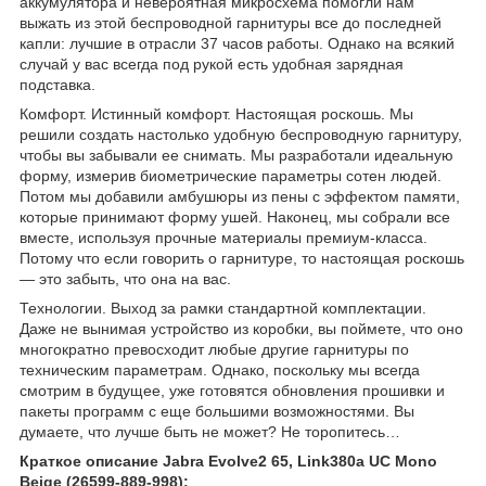
аккумулятора и невероятная микросхема помогли нам
выжать из этой беспроводной гарнитуры все до последней
капли: лучшие в отрасли 37 часов работы. Однако на всякий
случай у вас всегда под рукой есть удобная зарядная
подставка.
Комфорт. Истинный комфорт. Настоящая роскошь. Мы
решили создать настолько удобную беспроводную гарнитуру,
чтобы вы забывали ее снимать. Мы разработали идеальную
форму, измерив биометрические параметры сотен людей.
Потом мы добавили амбушюры из пены с эффектом памяти,
которые принимают форму ушей. Наконец, мы собрали все
вместе, используя прочные материалы премиум-класса.
Потому что если говорить о гарнитуре, то настоящая роскошь
— это забыть, что она на вас.
Технологии. Выход за рамки стандартной комплектации.
Даже не вынимая устройство из коробки, вы поймете, что оно
многократно превосходит любые другие гарнитуры по
техническим параметрам. Однако, поскольку мы всегда
смотрим в будущее, уже готовятся обновления прошивки и
пакеты программ с еще большими возможностями. Вы
думаете, что лучше быть не может? Не торопитесь…
Краткое описание Jabra Evolve2 65, Link380a UC Mono
Beige (26599-889-998):