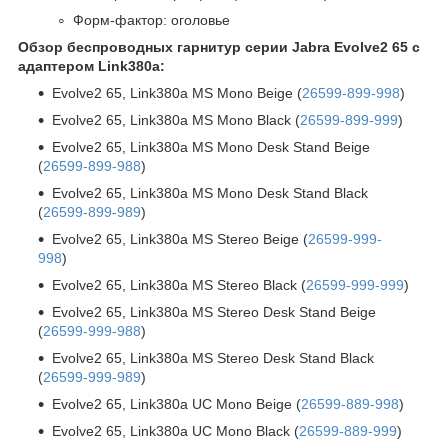
Форм-фактор: оголовье
Обзор беспроводных гарнитур серии Jabra Evolve2 65 c
адаптером Link380a:
Evolve2 65, Link380a MS Mono Beige (
26599-899-998
)
Evolve2 65, Link380a MS Mono Black (
26599-899-999
)
Evolve2 65, Link380a MS Mono Desk Stand Beige
(
26599-899-988
)
Evolve2 65, Link380a MS Mono Desk Stand Black
(
26599-899-989
)
Evolve2 65, Link380a MS Stereo Beige (
26599-999-
998
)
Evolve2 65, Link380a MS Stereo Black (
26599-999-999
)
Evolve2 65, Link380a MS Stereo Desk Stand Beige
(
26599-999-988
)
Evolve2 65, Link380a MS Stereo Desk Stand Black
(
26599-999-989
)
Evolve2 65, Link380a UC Mono Beige (
26599-889-998
)
Evolve2 65, Link380a UC Mono Black (
26599-889-999
)