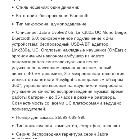
Стиль ношения: один динамик
Категория: беспроводная Bluetooth
Тип микрофона: шумоподавление
Описание: Jabra Evolve2 65, Link380a UC Mono Beige.
Bluetooth 5.0; одновременное подключение к 2-м
устройствам; беспроводный USB-A BT адаптор
Link380a, UC. Оголовье; накладные наушники (OnEar) c
эргономичным наклоном амбушюр из нового
пеноматериала «интеллектуальная пена» -
улучшенное пассивное шумоподавление; новый
чипсет; 40-мм динамики; 3-х микрофонная технология;
индикатор занятости Busylight с панорамным обзором
360°; управление вызовом на наушнике и микрофоне;
улучшенное качество воспроизведения музыки; время
работы батареи - до 35 часов в режиме разговора.
Совместимость со всеми UC платформами ведущих
производителей.
Номер для заказа: 26599-889-998
Тип подключения: компьютер, смартфон, планшет
Серия: беспроводная гарнитура серии Jabra