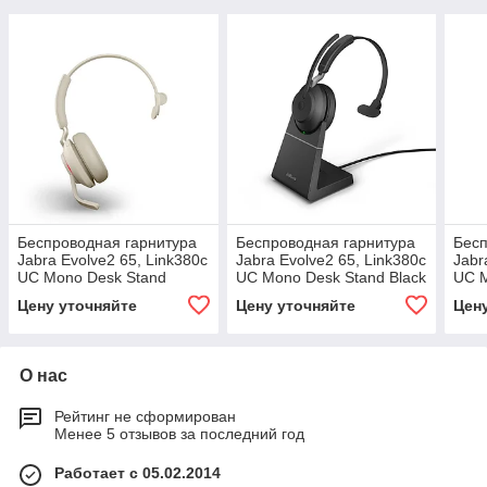
Беспроводная гарнитура
Беспроводная гарнитура
Бесп
Jabra Evolve2 65, Link380c
Jabra Evolve2 65, Link380c
Jabr
UC Mono Desk Stand
UC Mono Desk Stand Black
UC M
Beige (26599-889-888)
(26599-889-889)
889-
Цену уточняйте
Цену уточняйте
Цен
О нас
Рейтинг не сформирован
Менее 5 отзывов за последний год
Работает с 05.02.2014